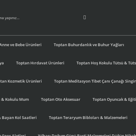
Anne ve Bebe Ürünleri
Toptan Buhurdanlık ve Buhur Yağları
şya
Toptan Hırdavat Ürünleri
Toptan Hoş Kokulu Tütsü & Tütsü
tan Kozmetik Ürünleri
Toptan Meditasyon Tibet Çanı Çanağı Singi
u & Kokulu Mum
Toptan Oto Aksesuar
Toptan Oyuncak & Eğiti
& Bayan Kol Saatleri
Toptan Teraryum Bibloları & Malzemeleri
 Spor Aletleri
Yılbaşı Doğum Günü Parti Malzemeleri Düğün Nikah