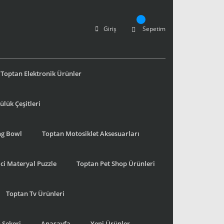
Giriş
Sepetim
Toptan Elektronik Ürünler
lük Çeşitleri
ng Bowl
Toptan Motosiklet Aksesuarları
ci Materyal Puzzle
Toptan Pet Shop Ürünleri
Toptan Tv Ürünleri
 Şekeri
Anasayfa
Yeni Ürünler