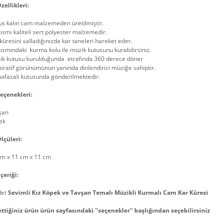
zellikleri:
us kalın cam malzemeden üretilmiştir.
kısmı kaliteli sert polyester malzemedir.
küresini salladığınızda kar taneleri hareket eder.
kısmındaki kurma kolu ile müzik kutusunu kurabilirsiniz.
ik kutusu kurulduğunda etrafında 360 derece döner
ratif görünümünün yanında dinlendirici müziğe sahiptir.
afazalı kutusunda gönderilmektedir.
eçenekleri:
şan
ek
lçüleri:
cm x 11 cm x 11 cm
çeriği:
det
Sevimli Kız Köpek ve Tavşan Temalı Müzikli Kurmalı Cam Kar Küresi
ettiğiniz ürün ürün sayfasındaki ''seçenekler'' başlığından seçebilirsiniz