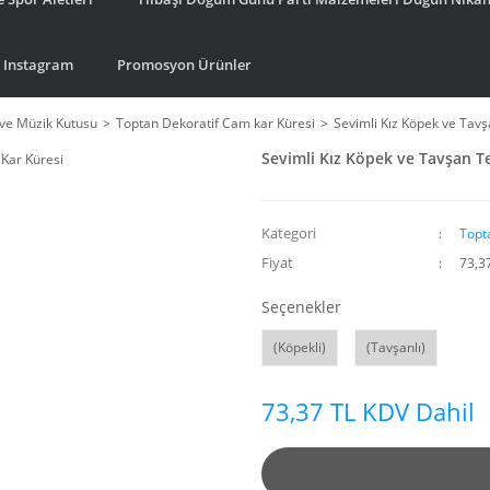
Instagram
Promosyon Ürünler
ve Müzik Kutusu
Toptan Dekoratif Cam kar Küresi
Sevimli Kız Köpek ve Tav
Sevimli Kız Köpek ve Tavşan T
Kategori
Topt
Fiyat
73,3
Seçenekler
(Köpekli)
(Tavşanlı)
73,37 TL KDV Dahil