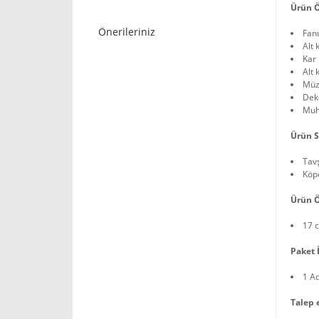
Ürün Ö
Önerileriniz
Fan
Alt 
Kar 
Alt 
Müz
Deko
Muh
Ürün S
Tav
Köp
Ürün Ö
17 
Paket İ
1 A
Talep 