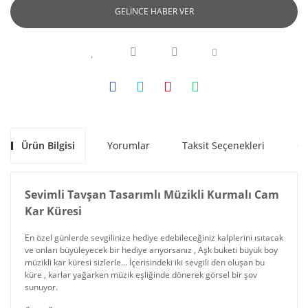
GELİNCE HABER VER
Ürün Bilgisi
Yorumlar
Taksit Seçenekleri
Ön
Sevimli Tavşan Tasarımlı Müzikli Kurmalı Cam
Kar Küresi
En özel günlerde sevgilinize hediye edebileceğiniz kalplerini ısıtacak
ve onları büyüleyecek bir hediye arıyorsanız , Aşk buketi büyük boy
müzikli kar küresi sizlerle... İçerisindeki iki sevgili den oluşan bu
küre , karlar yağarken müzik eşliğinde dönerek görsel bir şov
sunuyor.