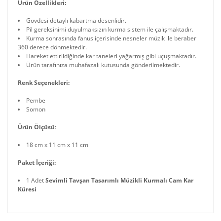
Ürün Özellikleri:
Gövdesi detaylı kabartma desenlidir.
Pil gereksinimi duyulmaksızın kurma sistem ile çalışmaktadır.
Kurma sonrasında fanus içerisinde nesneler müzik ile beraber
360 derece dönmektedir.
Hareket ettirildiğinde kar taneleri yağarmış gibi uçuşmaktadır.
Ürün tarafınıza muhafazalı kutusunda gönderilmektedir.
Renk Seçenekleri:
Pembe
Somon
Ürün Ölçüsü
:
18 cm x 11 cm x 11 cm
Paket İçeriği:
1 Adet
Sevimli Tavşan Tasarımlı Müzikli Kurmalı Cam Kar
Küresi