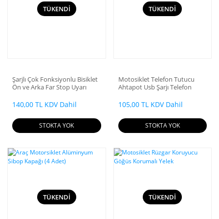
TÜKENDİ
TÜKENDİ
Şarjlı Çok Fonksiyonlu Bisiklet
Motosiklet Telefon Tutucu
Ön ve Arka Far Stop Uyarı
Ahtapot Usb Şarjı Telefon
Lambası Seti
Tutucu
140,00 TL KDV Dahil
105,00 TL KDV Dahil
STOKTA YOK
STOKTA YOK
TÜKENDİ
TÜKENDİ