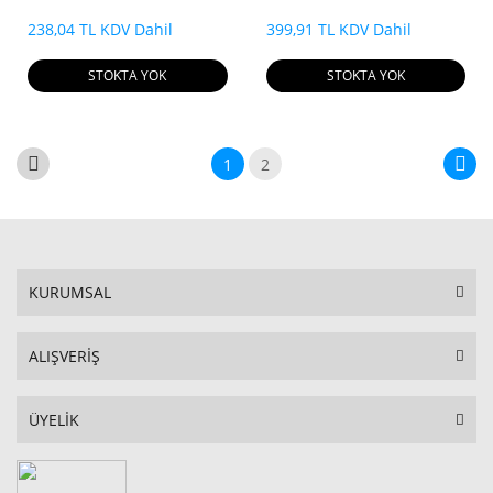
Bağlanır
Örtüsü
238,04 TL KDV Dahil
399,91 TL KDV Dahil
STOKTA YOK
STOKTA YOK
1
2
KURUMSAL
ALIŞVERİŞ
ÜYELİK