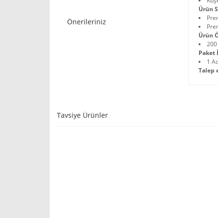
Kuşe
Ürün S
Pre
Önerileriniz
Pre
Ürün Ö
200
Paket İ
1 A
Talep 
Tavsiye Ürünler