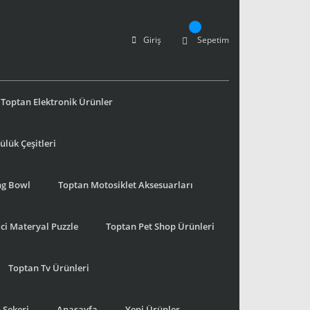
Giriş
Sepetim
Toptan Elektronik Ürünler
lük Çeşitleri
ng Bowl
Toptan Motosiklet Aksesuarları
ci Materyal Puzzle
Toptan Pet Shop Ürünleri
Toptan Tv Ürünleri
 Şekeri
Anasayfa
Yeni Ürünler