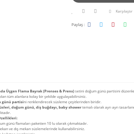
Karşılaştır
Paylaş :
nda Üçgen Flama Bayrak (Prenses & Prens)
setini doğum günü partisini düzenl
lan tüm alanlara kolay bir şekilde uygulayabilirsiniz.
günü partisi
ni renklendirecek süsleme çeşitlerinden biridir.
süsleri, doğum günü, diş buğdayı, baby shower
temalı olarak ayrı ayrı tasarla
ktadır.
zellikleri:
um günü flamaları paketten 10 lu olarak çıkmaktadır.
ekan ve dış mekan süslemelerinde kullanabilirsiniz.