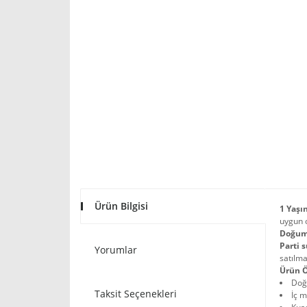
Ürün Bilgisi
1 Yaşı
uygun o
Doğum 
Parti 
Yorumlar
satılma
Ürün Ö
Doğ
Taksit Seçenekleri
İç m