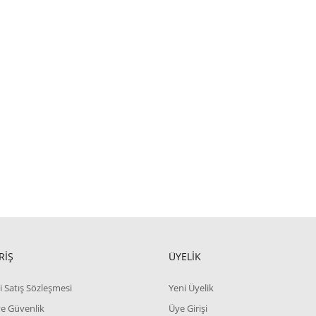
RİŞ
ÜYELİK
i Satış Sözleşmesi
Yeni Üyelik
 ve Güvenlik
Üye Girişi