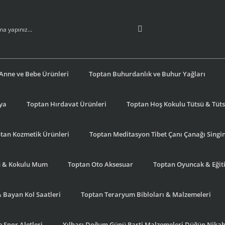
Anne ve Bebe Ürünleri
Toptan Buhurdanlık ve Buhur Yağları
şya
Toptan Hırdavat Ürünleri
Toptan Hoş Kokulu Tütsü & Tütsü
tan Kozmetik Ürünleri
Toptan Meditasyon Tibet Çanı Çanağı Singi
u & Kokulu Mum
Toptan Oto Aksesuar
Toptan Oyuncak & Eğiti
& Bayan Kol Saatleri
Toptan Teraryum Bibloları & Malzemeleri
 Spor Aletleri
Yılbaşı Doğum Günü Parti Malzemeleri Düğün Nikah