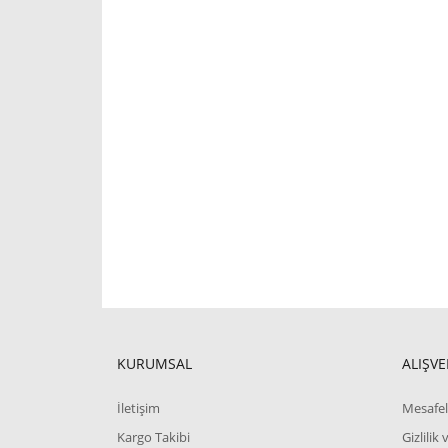
KURUMSAL
ALIŞVE
İletişim
Mesafel
Kargo Takibi
Gizlilik