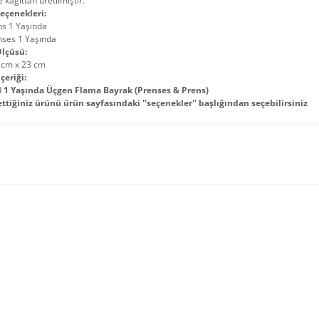
 kağıttan üretilmiştir.
eçenekleri:
ns 1 Yaşında
nses 1 Yaşında
lçüsü:
 cm x 23 cm
çeriği:
d
1 Yaşında Üçgen Flama Bayrak (Prenses & Prens)
ettiğiniz ürünü ürün sayfasındaki ''seçenekler'' başlığından seçebilirsiniz