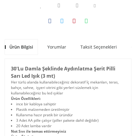
Ürün Bilgisi
Yorumlar
Taksit Seçenekleri
Ön
30'Lu Damla Şeklinde Aydınlatma Şerit Pilli
Sarı Led Işık (3 mt)
Her türlü alanda kullanabileceğiniz dekoratif İç mekanları, teras,
bahçe, sahne, işyeri vitrini gibi yerleri süslemek için
kullanabileceğiniz bu led ışıklar
Ürün Özellikleri:
ince bir kabloya sahiptir
Plastik malzemeden üretilmiştir
Kullanıma hazır pratik bir üründür
3 Adet AA pille çalışır (piller pakete dahil değildir)
20 Adet lamba vardır
Not Sıvı ile temas ettirmeyiniz