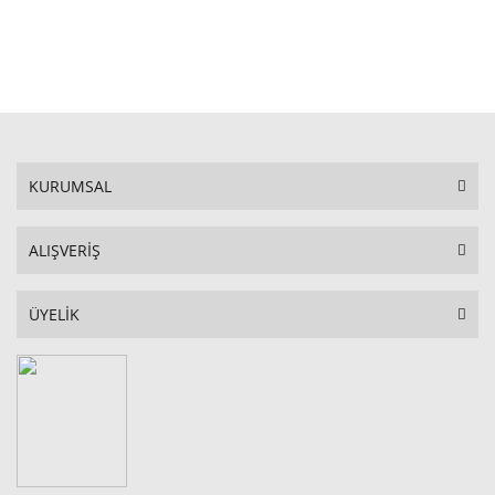
STOKTA YOK
KURUMSAL
ALIŞVERİŞ
ÜYELİK