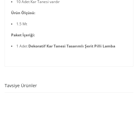
10 Adet Kar Tanesi vardır
Ürün Ölçüsü:
1.5 Mt
Paket İçeriği:
1 Adet
Dekoratif Kar Tanesi Tasarımlı Şerit Pilli Lamba
Tavsiye Ürünler