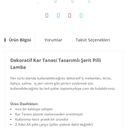
Ürün Bilgisi
Yorumlar
Taksit Seçenekleri
Ön
Dekoratif Kar Tanesi Tasarımlı Şerit Pilli
Lamba
Her türlü alanda kullanabileceğiniz dekoratif İç mekanları, teras,
bahçe, sahne, iş yeri vitrini gibi yerleri süslemek için
kullanabileceğiniz bu led ışıklar toptanturkiye.com da bulabilirsiniz.
Ürün Özellikleri:
ince bir kabloya sahiptir
Kar Tanesi plastik malzemeden üretilmiştir
Kullanıma hazır pratik bir üründür
2 Adet AA pille çalışır (piller pakete dahil değildir)