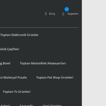
Giriş
Sepetim
Toptan Elektronik Ürünler
lük Çeşitleri
ng Bowl
Toptan Motosiklet Aksesuarları
ci Materyal Puzzle
Toptan Pet Shop Ürünleri
Toptan Tv Ürünleri
 Şekeri
Anasayfa
Yeni Ürünler