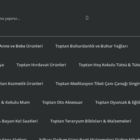
Anne ve Bebe Ürünleri
Toptan Buhurdanlık ve Buhur Yağları
şya
Toptan Hırdavat Ürünleri
Toptan Hoş Kokulu Tütsü & Tütsü
tan Kozmetik Ürünleri
Toptan Meditasyon Tibet Çanı Çanağı Singi
u & Kokulu Mum
Toptan Oto Aksesuar
Toptan Oyuncak & Eğiti
& Bayan Kol Saatleri
Toptan Teraryum Bibloları & Malzemeleri
 Spor Aletleri
Yılbaşı Doğum Günü Parti Malzemeleri Düğün Nikah