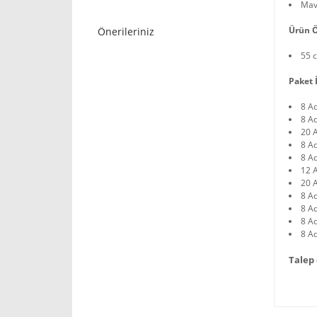
Mav
Ürün Ö
Önerileriniz
55 
Paket İ
8 A
8 A
20 A
8 A
8 A
12 
20 A
8 Ad
8 Ad
8 A
8 A
Talep 