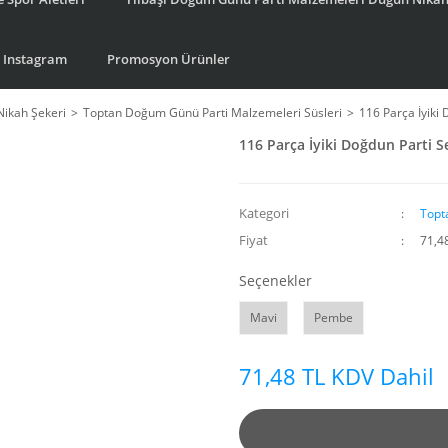
Instagram
Promosyon Ürünler
Nikah Şekeri
Toptan Doğum Günü Parti Malzemeleri Süsleri
116 Parça İyiki
116 Parça İyiki Doğdun Parti S
Kategori
Topt
Fiyat
71,4
Seçenekler
Mavi
Pembe
71,48 TL KDV Dahil