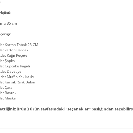
i
lçüsü:
cm x 35 cm
çeriği:
det Karton Tabak 23 CM
det karton Bardak
det Kağıt Peçete
det Şapka
det Cupcake Kağıdı
Adet Davetiye
det Muffin Kek Kalıbı
et Karışık Renk Balon
et Çatal
det Bayrak
det Maske
ettiğiniz ürünü ürün sayfasındaki ''seçenekler'' başlığından seçebilirs