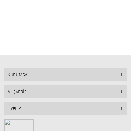
STOKTA YOK
KURUMSAL
ALIŞVERİŞ
ÜYELİK