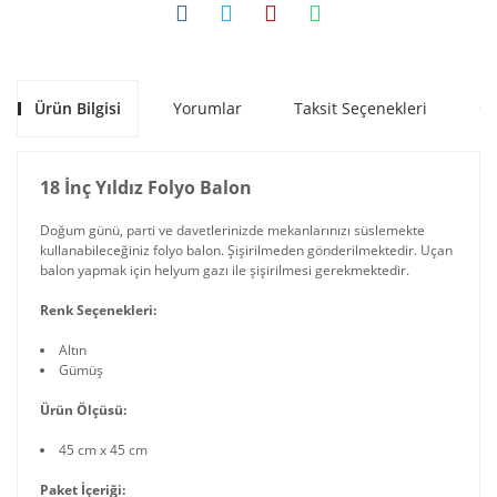
Ürün Bilgisi
Yorumlar
Taksit Seçenekleri
Ön
18 İnç Yıldız Folyo Balon
Doğum günü, parti ve davetlerinizde mekanlarınızı süslemekte
kullanabileceğiniz folyo balon. Şişirilmeden gönderilmektedir. Uçan
balon yapmak için helyum gazı ile şişirilmesi gerekmektedir.
Renk Seçenekleri:
Altın
Gümüş
Ürün Ölçüsü:
45 cm x 45 cm
Paket İçeriği: