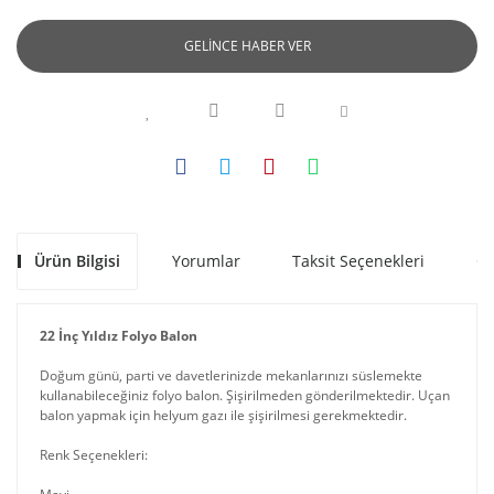
GELİNCE HABER VER
Ürün Bilgisi
Yorumlar
Taksit Seçenekleri
Ön
22 İnç Yıldız Folyo Balon
Doğum günü, parti ve davetlerinizde mekanlarınızı süslemekte
kullanabileceğiniz folyo balon. Şişirilmeden gönderilmektedir. Uçan
balon yapmak için helyum gazı ile şişirilmesi gerekmektedir.
Renk Seçenekleri: