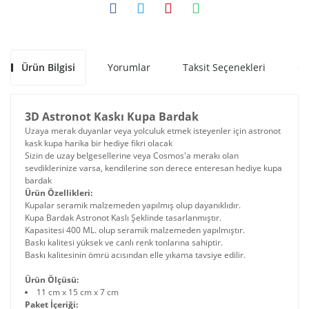
Ürün Bilgisi
Yorumlar
Taksit Seçenekleri
Ön
3D Astronot Kaskı Kupa Bardak
Uzaya merak duyanlar veya yolculuk etmek isteyenler için astronot
kask kupa harika bir hediye fikri olacak
Sizin de uzay belgesellerine veya Cosmos'a merakı olan
sevdiklerinize varsa, kendilerine son derece ​enteresan hediye kupa
bardak
Ürün Özellikleri:
Kupalar seramik malzemeden yapılmış olup dayanıklıdır.
Kupa Bardak Astronot Kaslı Şeklinde tasarlanmıştır.
Kapasitesi 400 ML. olup seramik malzemeden yapılmıştır.
Baskı kalitesi yüksek ve canlı renk tonlarına sahiptir.
Baskı kalitesinin ömrü acısından elle yıkama tavsiye edilir.
Ürün Ölçüsü:
11 cm x 15 cm x 7 cm
Paket İçeriği: