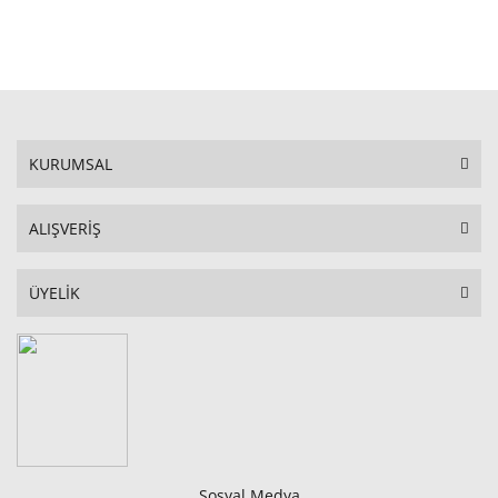
STOKTA YOK
KURUMSAL
ALIŞVERİŞ
ÜYELİK
Sosyal Medya