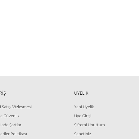
RİŞ
ÜYELİK
i Satış Sözleşmesi
Yeni Üyelik
 ve Güvenlik
Üye Girişi
 İade Şartları
Şifremi Unuttum
Veriler Politikası
Sepetiniz