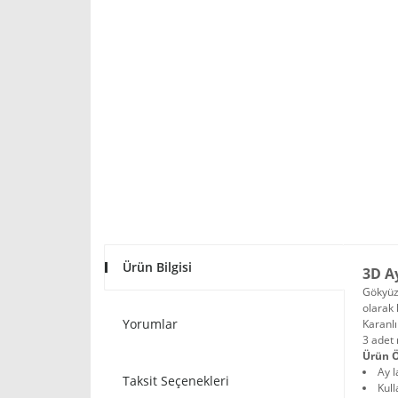
Ürün Bilgisi
3D A
Gökyüzü
olarak 
Yorumlar
Karanlı
3 adet 
Ürün Ö
Ay l
Taksit Seçenekleri
Kull