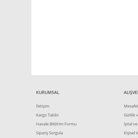
KURUMSAL
ALIŞVE
İletişim
Mesafel
Kargo Takibi
Gizlilik
Havale Bildirim Formu
İptal ve
Sipariş Sorgula
Kişisel 