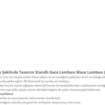
y Şeklinde Tasarım Standlı Gece Lambası Masa Lambası (
 sizin için büyük anlam ihitva ediyor ve en sevdiğiniz gökyüzü cismi sorulduğu
kullanabileceğiniz 3D Dekoratif Ay Lamba sizi bekliyor.
kta hoş bir loşluk sağlayan dekoratif lamba ile kalabalıklardan uzaklaşmak istediğ
mini saat pille çalışan ürünü altındaki düğme ile çalışır konuma getirebilirsiniz.
zellikleri:
amba ve stand plastik malzemeden üretilmiştir
andığınız alanda çok güzel bir ambiyans oluşturmuş olursunuz,