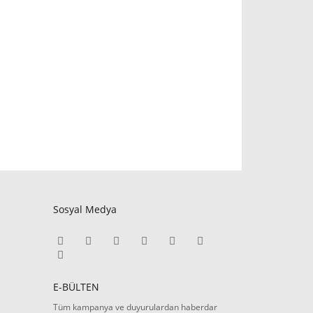
Sosyal Medya
E-BÜLTEN
Tüm kampanya ve duyurulardan haberdar