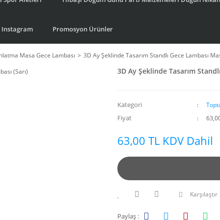
Instagram
Promosyon Ürünler
ınlatma Masa Gece Lambası
3D Ay Şeklinde Tasarım Standlı Gece Lambası Mas
3D Ay Şeklinde Tasarım Standl
Kategori
Topt
Fiyat
63,0
63,00 TL KDV Dahil
Karşılaştır
Paylaş :