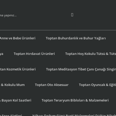
Anne ve Bebe Ürünleri
Toptan Buhurdanlık ve Buhur Yağları
şya
Toptan Hırdavat Ürünleri
Toptan Hoş Kokulu Tütsü & Tütsü
tan Kozmetik Ürünleri
Toptan Meditasyon Tibet Çanı Çanağı Singi
u & Kokulu Mum
Toptan Oto Aksesuar
Toptan Oyuncak & Eğiti
& Bayan Kol Saatleri
Toptan Teraryum Bibloları & Malzemeleri
 Spor Aletleri
Yılbaşı Doğum Günü Parti Malzemeleri Düğün Nikah