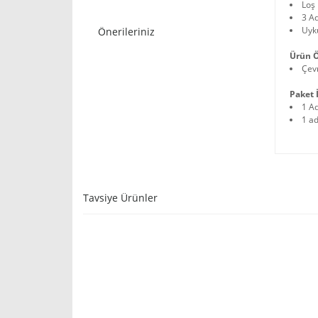
Loş 
3 Ad
Uyk
Önerileriniz
Ürün Ö
Çev
Paket İ
1 A
1 ad
Tavsiye Ürünler