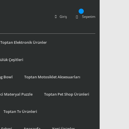
Giriş
Sepetim
Toptan Elektronik Ürünler
lük Çeşitleri
ng Bowl
Toptan Motosiklet Aksesuarları
ci Materyal Puzzle
Toptan Pet Shop Ürünleri
Toptan Tv Ürünleri
 Şekeri
Anasayfa
Yeni Ürünler