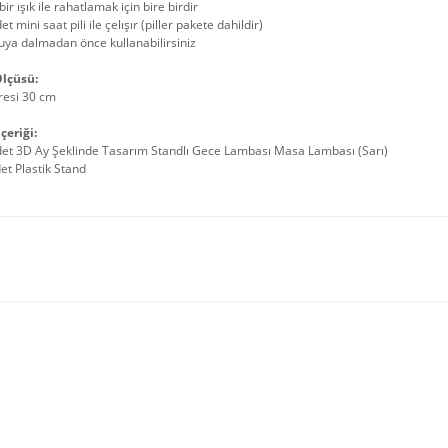
bir ışık ile rahatlamak için bire birdir
et mini saat pili ile çelışır (piller pakete dahildir)
uya dalmadan önce kullanabilirsiniz
lçüsü:
resi 30 cm
çeriği:
det 3D Ay Şeklinde Tasarım Standlı Gece Lambası Masa Lambası (Sarı)
et Plastik Stand