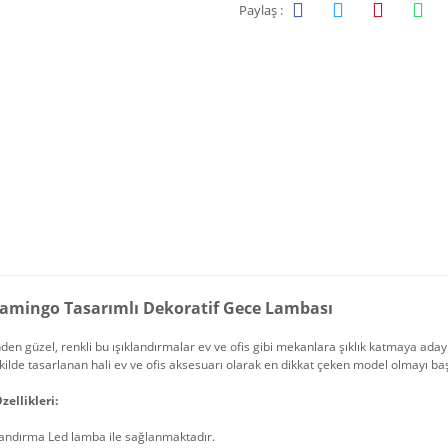
Paylaş :
lamingo Tasarımlı Dekoratif Gece Lambası
nden güzel, renkli bu ışıklandırmalar ev ve ofis gibi mekanlara şıklık katmaya aday
kilde tasarlanan hali ev ve ofis aksesuarı olarak en dikkat çeken model olmayı ba
zellikleri:
landırma Led lamba ile sağlanmaktadır.