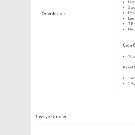
Led 
3 ad
Usb 
Önerileriniz
Lamb
3 Bo
Plex
Ürün 
16 
Paket İ
1 a
1 A
Tavsiye Ürünler