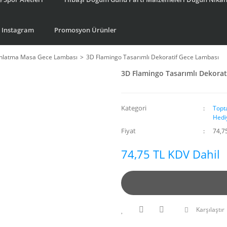
Instagram
Promosyon Ürünler
ınlatma Masa Gece Lambası
3D Flamingo Tasarımlı Dekoratif Gece Lambası
3D Flamingo Tasarımlı Dekorat
Kategori
Topt
Hedi
Fiyat
74,7
74,75 TL KDV Dahil
Karşılaştır