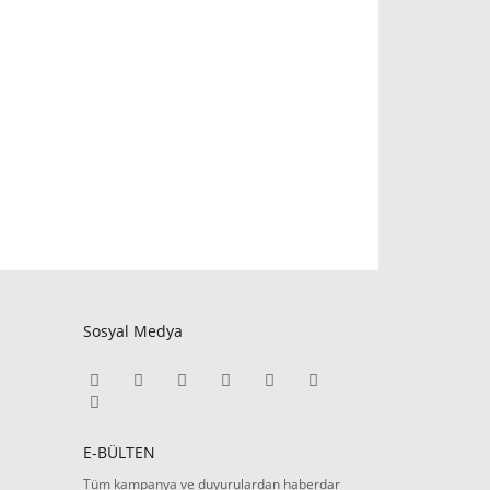
Sosyal Medya
E-BÜLTEN
Tüm kampanya ve duyurulardan haberdar