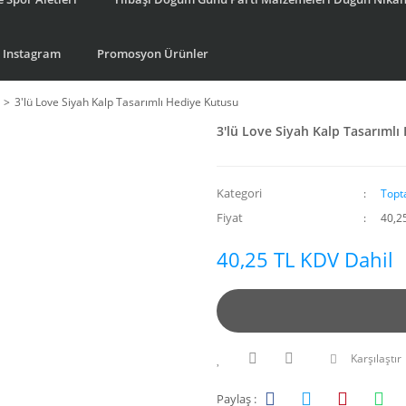
Instagram
Promosyon Ürünler
3'lü Love Siyah Kalp Tasarımlı Hediye Kutusu
3'lü Love Siyah Kalp Tasarıml
Kategori
Topt
Fiyat
40,2
40,25 TL KDV Dahil
Karşılaştır
Paylaş :