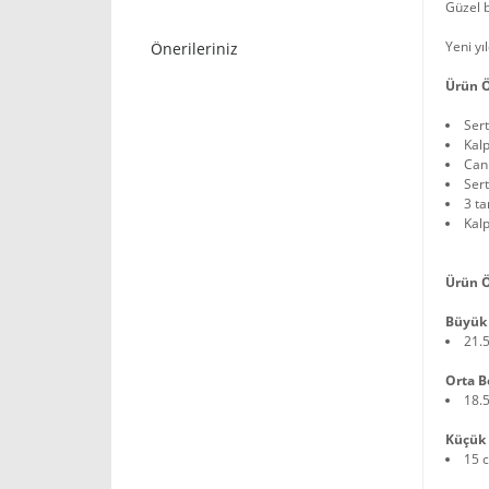
Güzel 
Yeni yı
Önerileriniz
Ürün Ö
Ser
Kalp
Can
Sert
3 ta
Kalp
Ürün Ö
Büyük
21.
Orta B
18.
Küçük 
15 