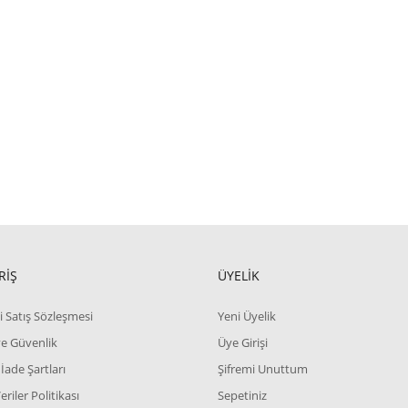
RİŞ
ÜYELİK
i Satış Sözleşmesi
Yeni Üyelik
 ve Güvenlik
Üye Girişi
 İade Şartları
Şifremi Unuttum
Veriler Politikası
Sepetiniz