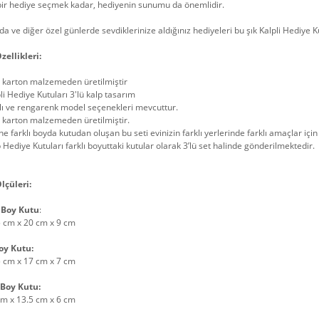
bir hediye seçmek kadar, hediyenin sunumu da önemlidir.
lda ve diğer özel günlerde sevdiklerinize aldığınız hediyeleri bu şık Kalpli Hediy
zellikleri:
t karton malzemeden üretilmiştir
li Hediye Kutuları 3'lü kalp tasarım
lı ve rengarenk model seçenekleri mevcuttur.
 karton malzemeden üretilmiştir.
ne farklı boyda kutudan oluşan bu seti evinizin farklı yerlerinde farklı amaçlar için 
 Hediye Kutuları farklı boyuttaki kutular olarak 3’lü set halinde gönderilmektedir.
lçüleri:
 Boy Kutu
:
5 cm x 20 cm x 9 cm
oy Kutu:
5 cm x 17 cm x 7 cm
Boy Kutu:
cm x 13.5 cm x 6 cm