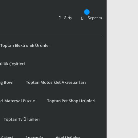
Giriş
Sepetim
Toptan Elektronik Ürünler
lük Çeşitleri
ng Bowl
Toptan Motosiklet Aksesuarları
ci Materyal Puzzle
Toptan Pet Shop Ürünleri
Toptan Tv Ürünleri
 Şekeri
Anasayfa
Yeni Ürünler