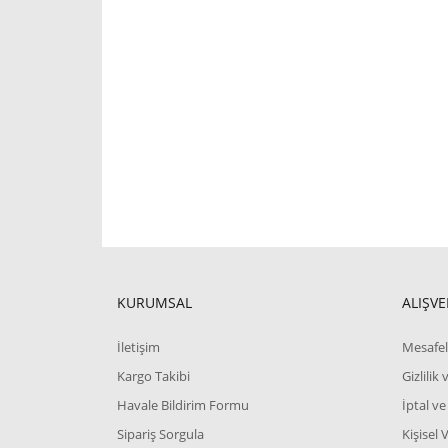
KURUMSAL
ALIŞVE
İletişim
Mesafel
Kargo Takibi
Gizlilik
Havale Bildirim Formu
İptal ve
Sipariş Sorgula
Kişisel 