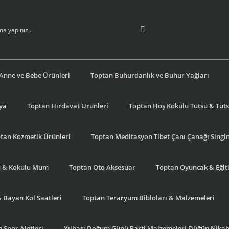
Anne ve Bebe Ürünleri
Toptan Buhurdanlık ve Buhur Yağları
şya
Toptan Hırdavat Ürünleri
Toptan Hoş Kokulu Tütsü & Tütsü
tan Kozmetik Ürünleri
Toptan Meditasyon Tibet Çanı Çanağı Singi
u & Kokulu Mum
Toptan Oto Aksesuar
Toptan Oyuncak & Eğiti
& Bayan Kol Saatleri
Toptan Teraryum Bibloları & Malzemeleri
 Spor Aletleri
Yılbaşı Doğum Günü Parti Malzemeleri Düğün Nikah