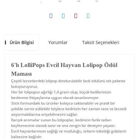
Ürün Bilgisi
Yorumlar
Taksit Seçenekleri
Ön
6'lı LolliPops Evcil Hayvan Lolipop Ödül
Maması
Çeşitli lezzetlerdeki lolipop dondurulabilir kedi ödülünü tek pakette
buluşturuyoruz.
Her bir lolipopun ağırlığı 1,4 gram olup, küçük kedilerinizin
beslenme ihtiyaçlarına uygun olarak tasarlanmıştır.
Stick formundaki bu ürünler kolayca saklanabilir ve pratik bir
şekilde servis edilebilir böylece kedinizin her zaman taze ve lezzetli
atıştırmalıklarına erişebilmesini sağlar.
Karışık aromalar sunan bu lolipoplar, kedinizin farklı tatları
keşfetmesine olanak tanır ve ona zengin bir deneyim yaşatır.
Evcil hayvanlarınızın sağlığı ve mutluluğu, onların tükettiği gıdaların
kalitesine bağlıdır.