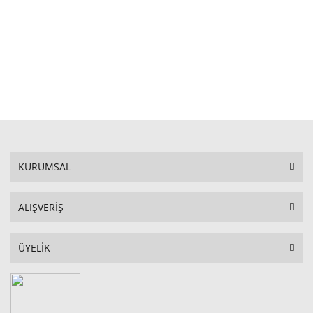
STOKTA YOK
KURUMSAL
ALIŞVERİŞ
ÜYELİK