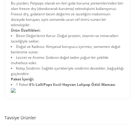
Bu yüzden, Petpops olarak en ileri gıda koruma yöntemlerinden biri
olan freeze dry (dondurarak kurutma) teknolojisini kullanıyoruz.
Freeze dry, gıdaların besin değerini ve tazeliğini maksimum
düzeyde koruyan, aynı zamanda uzun raf ömrü sunan bir
teknolojidir.
Ürün Özellikleri:
Besin Değerlerini Korur: Doğal protein, vitamin ve mineralleri
tazeliğiyle saklar.
Doğal ve Katkısız: Kimyasal koruyucu içermez, tamamen doğal
beslenme sunar.
Lezzet ve Aroma: Gıdanın doğal tadını yoğun bir şekilde
muhafaza eder.
Kolay Sindirim: Sağlıklı içerikleriyle sindirimi destekler, bağışıklığı
güçlendirir.
Paket İçeriği:
1 Paket
6'lı LolliPops Evcil Hayvan Lolipop Ödül Maması
Tavsiye Ürünler