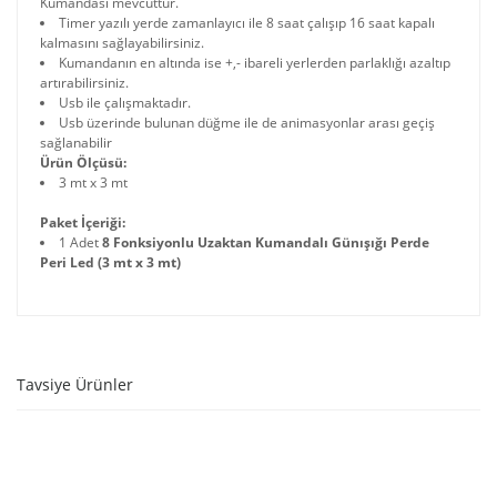
Kumandası mevcuttur.
Timer yazılı yerde zamanlayıcı ile 8 saat çalışıp 16 saat kapalı
kalmasını sağlayabilirsiniz.
Kumandanın en altında ise +,- ibareli yerlerden parlaklığı azaltıp
artırabilirsiniz.
Usb ile çalışmaktadır.
Usb üzerinde bulunan düğme ile de animasyonlar arası geçiş
sağlanabilir
Ürün Ölçüsü:
3 mt x 3 mt
Paket İçeriği:
1 Adet
8 Fonksiyonlu Uzaktan Kumandalı Günışığı Perde
Peri Led (3 mt x 3 mt)
Tavsiye Ürünler