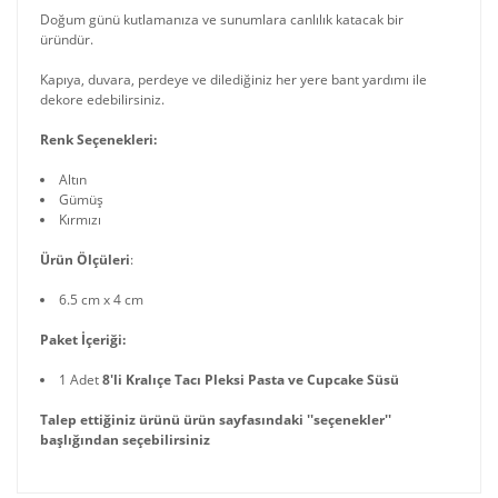
Doğum günü kutlamanıza ve sunumlara canlılık katacak bir
üründür.
Kapıya, duvara, perdeye ve dilediğiniz her yere bant yardımı ile
dekore edebilirsiniz.
Renk Seçenekleri:
Altın
Gümüş
Kırmızı
Ürün Ölçüleri
:
6.5 cm x 4 cm
Paket İçeriği:
1 Adet
8'li Kralıçe Tacı Pleksi Pasta ve Cupcake Süsü
Talep ettiğiniz ürünü ürün sayfasındaki ''seçenekler''
başlığından seçebilirsiniz