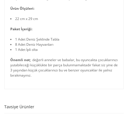
Ürün Ölçüleri:
22 cm x 29 cm
Paket İçeriği:
1 Adet Deniz Şeklinde Tabla
8 Adet Deniz Hayvanları
1 Adet İpli olta
Önemli not;
değerli anneler ve babalar, bu oyuncakta çocuklarınızı
yutabileceği küçüklükte bir parça bulunmamaktadır fakat siz yine de
3 yaşından küçük çocuklarınızı bu ve benzer oyuncaklar ile yalnız
bırakmayınız.
Tavsiye Ürünler