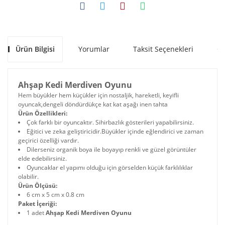
Ürün Bilgisi
Yorumlar
Taksit Seçenekleri
Ön
Ahşap Kedi Merdiven Oyunu
Hem büyükler hem küçükler için nostaljik, hareketli, keyifli
oyuncak,dengeli döndürdükçe kat kat aşağı inen tahta
Ürün Özellikleri:
Çok farklı bir oyuncaktır. Sihirbazlık gösterileri yapabilirsiniz.
Eğitici ve zeka geliştiricidir.Büyükler içinde eğlendirici ve zaman
geçirici özelliği vardır.
Dilerseniz organik boya ile boyayıp renkli ve güzel görüntüler
elde edebilirsiniz.
Oyuncaklar el yapımı olduğu için görselden küçük farklılıklar
olabilir.
Ürün Ölçüsü:
6 cm x 5 cm x 0.8 cm
Paket İçeriği:
1 adet
Ahşap Kedi Merdiven Oyunu