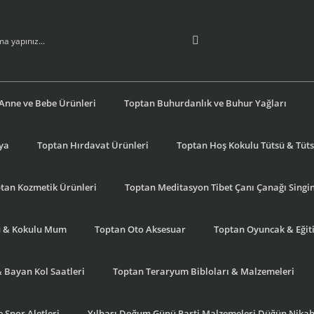
Anne ve Bebe Ürünleri
Toptan Buhurdanlık ve Buhur Yağları
şya
Toptan Hırdavat Ürünleri
Toptan Hoş Kokulu Tütsü & Tütsü
tan Kozmetik Ürünleri
Toptan Meditasyon Tibet Çanı Çanağı Singi
u & Kokulu Mum
Toptan Oto Aksesuar
Toptan Oyuncak & Eğiti
& Bayan Kol Saatleri
Toptan Teraryum Bibloları & Malzemeleri
 Spor Aletleri
Yılbaşı Doğum Günü Parti Malzemeleri Düğün Nikah