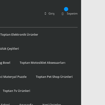
Giriş
Sepetim
Toptan Elektronik Ürünler
lük Çeşitleri
ng Bowl
Toptan Motosiklet Aksesuarları
ci Materyal Puzzle
Toptan Pet Shop Ürünleri
Toptan Tv Ürünleri
 Şekeri
Anasayfa
Yeni Ürünler