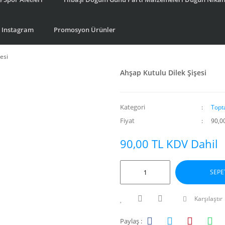
Instagram
Promosyon Ürünler
esi
Ahşap Kutulu Dilek Şişesi
Kategori
Topt
Fiyat
90,0
90,00 TL KDV Dahil
SEPE
Karşılaştır
Paylaş :