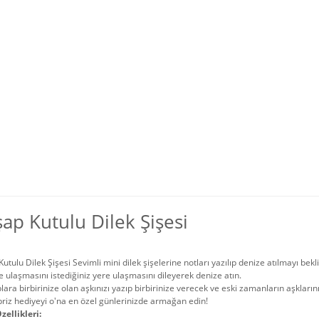
ap Kutulu Dilek Şişesi
utulu Dilek Şişesi Sevimli mini dilek şişelerine notları yazılıp denize atılmayı bekliy
e ulaşmasını istediğiniz yere ulaşmasını dileyerek denize atın.
ara birbirinize olan aşkınızı yazıp birbirinize verecek ve eski zamanların aşkların
riz hediyeyi o'na en özel günlerinizde armağan edin!
zellikleri: