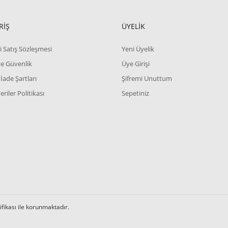
RİŞ
ÜYELİK
i Satış Sözleşmesi
Yeni Üyelik
 ve Güvenlik
Üye Girişi
 İade Şartları
Şifremi Unuttum
Veriler Politikası
Sepetiniz
tifikası ile korunmaktadır.