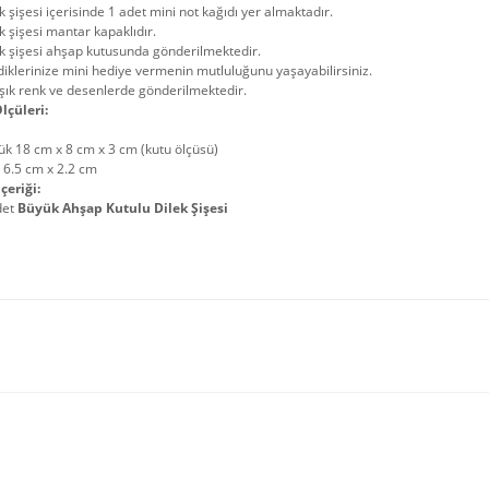
k şişesi içerisinde 1 adet mini not kağıdı yer almaktadır.
k şişesi mantar kapaklıdır.
k şişesi ahşap kutusunda gönderilmektedir.
iklerinize mini hediye vermenin mutluluğunu yaşayabilirsiniz.
şık renk ve desenlerde gönderilmektedir.
lçüleri:
k 18 cm x 8 cm x 3 cm (kutu ölçüsü)
 6.5 cm x 2.2 cm
çeriği:
det
Büyük Ahşap Kutulu Dilek Şişesi