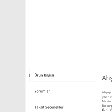
Ürün Bilgisi
Ahş
Yorumlar
Ahşap K
yazın v
Mektupl
Bu sürp
Taksit Seçenekleri
Ürün Ö