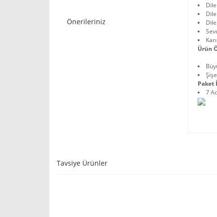
Dile
Dile
Önerileriniz
Dile
Sevd
Karı
Ürün Ö
Büyü
Şişe
Paket İ
7 A
Tavsiye Ürünler