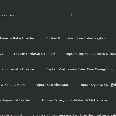
Anne ve Bebe Ürünleri
Toptan Buhurdanlık ve Buhur Yağları
şya
Toptan Hırdavat Ürünleri
Toptan Hoş Kokulu Tütsü & Tütsü
tan Kozmetik Ürünleri
Toptan Meditasyon Tibet Çanı Çanağı Singi
u & Kokulu Mum
Toptan Oto Aksesuar
Toptan Oyuncak & Eğiti
& Bayan Kol Saatleri
Toptan Teraryum Bibloları & Malzemeleri
 Spor Aletleri
Yılbaşı Doğum Günü Parti Malzemeleri Düğün Nikah