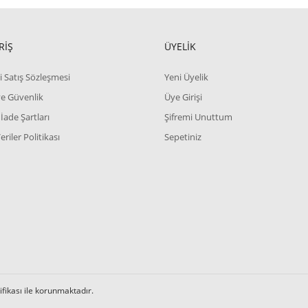
RİŞ
ÜYELİK
i Satış Sözleşmesi
Yeni Üyelik
 ve Güvenlik
Üye Girişi
 İade Şartları
Şifremi Unuttum
Veriler Politikası
Sepetiniz
tifikası ile korunmaktadır.