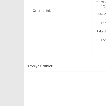
Kull
Ahş
Önerileriniz
Ürün Ö
17 
Paket İ
1 A
Tavsiye Ürünler