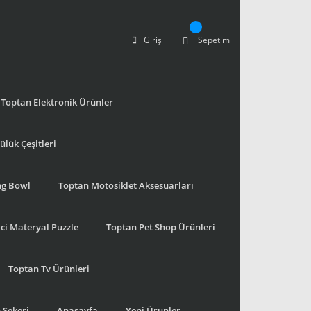
Giriş
Sepetim
Toptan Elektronik Ürünler
lük Çeşitleri
ng Bowl
Toptan Motosiklet Aksesuarları
ci Materyal Puzzle
Toptan Pet Shop Ürünleri
Toptan Tv Ürünleri
 Şekeri
Anasayfa
Yeni Ürünler