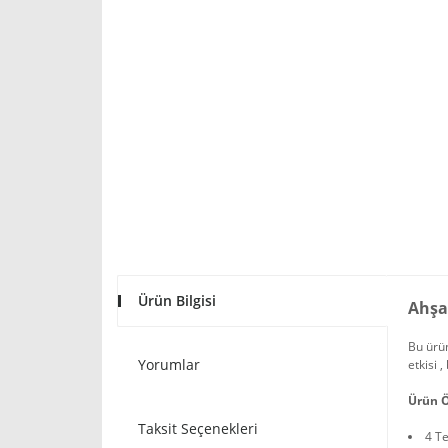
Ürün Bilgisi
Ahşa
Bu ürün
Yorumlar
etkisi 
Ürün Ö
Taksit Seçenekleri
4 Te