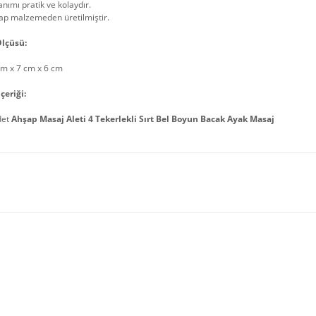
anımı pratik ve kolaydır.
ap malzemeden üretilmiştir.
lçüsü:
cm x 7 cm x 6 cm
çeriği:
det
Ahşap Masaj Aleti 4 Tekerlekli Sırt Bel Boyun Bacak Ayak Masaj