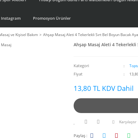
Instagram
Promosyon Ürünler
Masaj ve Kişisel Bakım
Ahşap Masaj Aleti 4 Tekerlekli Sırt Bel Boyun Bacak Ay
Ahşap Masaj Aleti 4 Tekerlekli
Kategori
Topt
Fiyat
13,8
13,80 TL KDV Dahil
Karşılaştır
Paylaş :