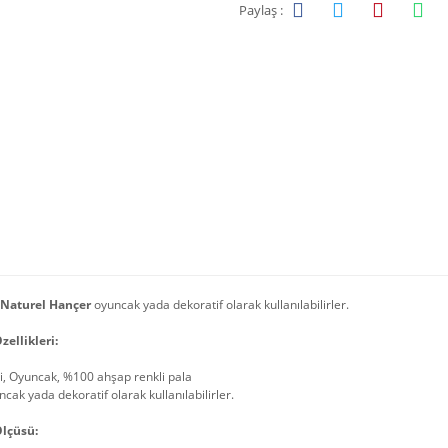
Paylaş :
Naturel Hançer
oyuncak yada dekoratif olarak kullanılabilirler.
zellikleri:
i, Oyuncak, %100 ahşap renkli pala
cak yada dekoratif olarak kullanılabilirler.
lçüsü: