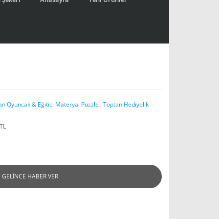
an Oyuncak & Eğitici Materyal Puzzle
,
Toptan Hediyelik
 TL
GELİNCE HABER VER