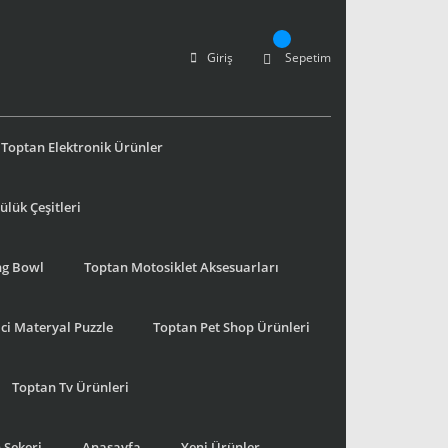
Giriş
Sepetim
Toptan Elektronik Ürünler
lük Çeşitleri
ng Bowl
Toptan Motosiklet Aksesuarları
ci Materyal Puzzle
Toptan Pet Shop Ürünleri
Toptan Tv Ürünleri
 Şekeri
Anasayfa
Yeni Ürünler