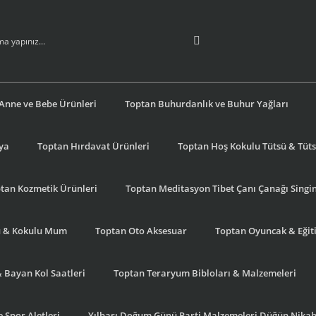
Anne ve Bebe Ürünleri
Toptan Buhurdanlık ve Buhur Yağları
şya
Toptan Hırdavat Ürünleri
Toptan Hoş Kokulu Tütsü & Tütsü
tan Kozmetik Ürünleri
Toptan Meditasyon Tibet Çanı Çanağı Singi
u & Kokulu Mum
Toptan Oto Aksesuar
Toptan Oyuncak & Eğiti
& Bayan Kol Saatleri
Toptan Teraryum Bibloları & Malzemeleri
 Spor Aletleri
Yılbaşı Doğum Günü Parti Malzemeleri Düğün Nikah