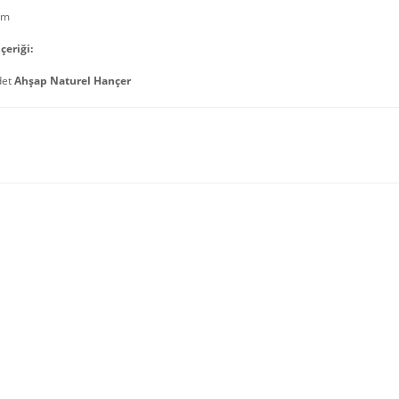
cm
çeriği:
det
Ahşap Naturel Hançer