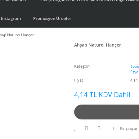
Instagram
Promosyon Ürünler
şap Naturel Hançer
Ahşap Naturel Hançer
Kategori
Topt
Eşya
Fiyat
4,14
4,14 TL KDV Dahil
Karşılaştır