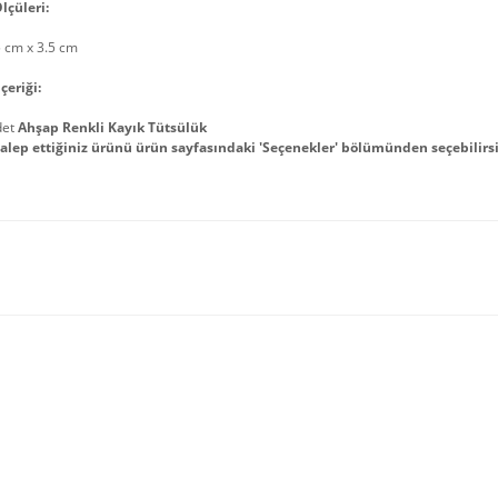
lçüleri:
5 cm x 3.5 cm
çeriği:
det
Ahşap Renkli Kayık Tütsülük
alep ettiğiniz ürünü ürün sayfasındaki 'Seçenekler' bölümünden seçebilirsi