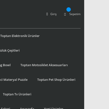
Giriş
Sepetim
Toptan Elektronik Ürünler
lük Çeşitleri
ng Bowl
Toptan Motosiklet Aksesuarları
ci Materyal Puzzle
Toptan Pet Shop Ürünleri
Toptan Tv Ürünleri
 Şekeri
Anasayfa
Yeni Ürünler