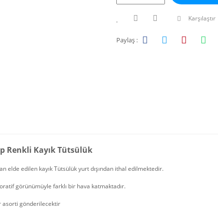
Karşılaştır
Paylaş :
p Renkli Kayık Tütsülük
n elde edilen kayık Tütsülük yurt dışından ithal edilmektedir.
oratif görünümüyle farklı bir hava katmaktadır.
 asorti gönderilecektir