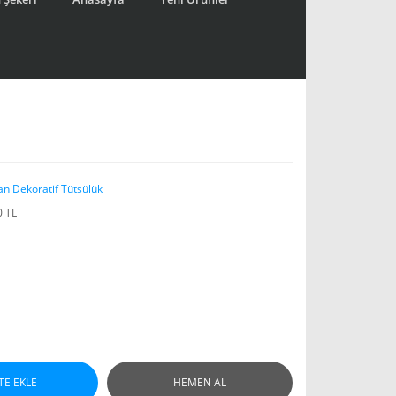
an Dekoratif Tütsülük
0 TL
TE EKLE
HEMEN AL