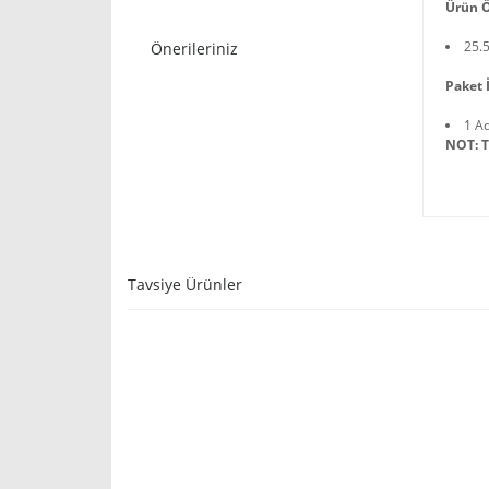
Ürün Ö
25.
Önerileriniz
Paket İ
1 A
NOT: T
Tavsiye Ürünler