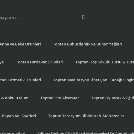
Anne ve Bebe Ürünleri
Toptan Buhurdanlık ve Buhur Yağları
şya
Toptan Hırdavat Ürünleri
Toptan Hoş Kokulu Tütsü & Tütsü
tan Kozmetik Ürünleri
Toptan Meditasyon Tibet Çanı Çanağı Singi
u & Kokulu Mum
Toptan Oto Aksesuar
Toptan Oyuncak & Eğiti
& Bayan Kol Saatleri
Toptan Teraryum Bibloları & Malzemeleri
 Spor Aletleri
Yılbaşı Doğum Günü Parti Malzemeleri Düğün Nikah