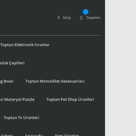
Giriş
Sepetim
Toptan Elektronik Ürünler
lük Çeşitleri
ng Bowl
Toptan Motosiklet Aksesuarları
ci Materyal Puzzle
Toptan Pet Shop Ürünleri
Toptan Tv Ürünleri
 Şekeri
Anasayfa
Yeni Ürünler