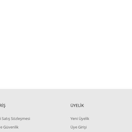
RİŞ
ÜYELİK
i Satış Sözleşmesi
Yeni Üyelik
 ve Güvenlik
Üye Girişi