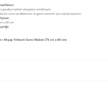
zellikleri:
 gövdesi kaliteli ahşaptan üretilmiştir.
ka bir ürün sevdikleriniz ve gemi severler için orjinal tasarım.
lçüsü:
cm x 60 cm
çeriği:
det
Ahşap Yelkenli Gemi Maketi (75 cm x 60 cm)