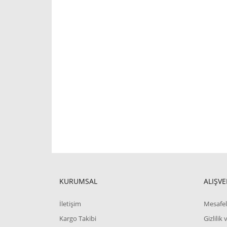
KURUMSAL
ALIŞVE
İletişim
Mesafel
Kargo Takibi
Gizlilik