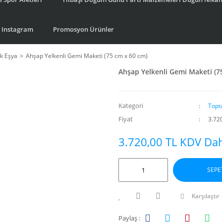
Instagram
Promosyon Ürünler
k Eşya
Ahşap Yelkenli Gemi Maketi (75 cm x 60 cm)
Ahşap Yelkenli Gemi Maketi (7
Kategori
Topt
Fiyat
3.72
3.720,00 TL KDV Dah
SEPE
Karşılaştır
Paylaş :