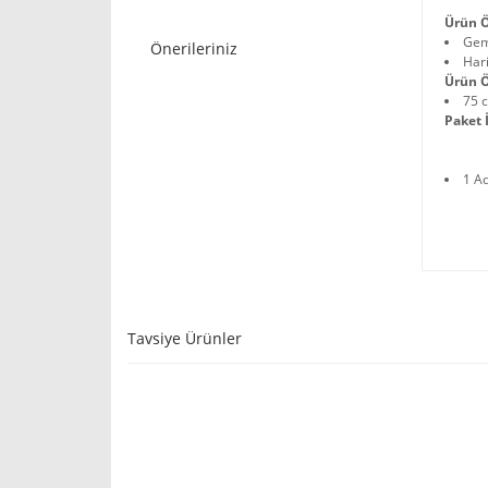
Ürün Ö
Gemi
Önerileriniz
Hari
Ürün Ö
75 
Paket İ
1 A
Tavsiye Ürünler