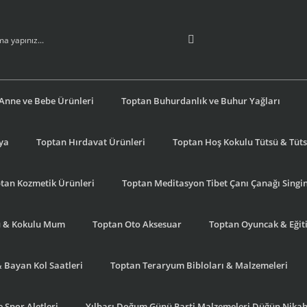
Anne ve Bebe Ürünleri
Toptan Buhurdanlık ve Buhur Yağları
şya
Toptan Hırdavat Ürünleri
Toptan Hoş Kokulu Tütsü & Tütsü
tan Kozmetik Ürünleri
Toptan Meditasyon Tibet Çanı Çanağı Singi
u & Kokulu Mum
Toptan Oto Aksesuar
Toptan Oyuncak & Eğiti
& Bayan Kol Saatleri
Toptan Teraryum Bibloları & Malzemeleri
 Spor Aletleri
Yılbaşı Doğum Günü Parti Malzemeleri Düğün Nikah