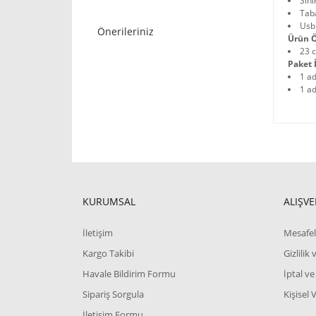
Sihi
Tab
Usb 
Önerileriniz
Ürün Ö
23 
Paket İ
1 a
1 a
KURUMSAL
ALIŞVE
İletişim
Mesafel
Kargo Takibi
Gizlilik
Havale Bildirim Formu
İptal ve
Sipariş Sorgula
Kişisel 
İletişim Formu