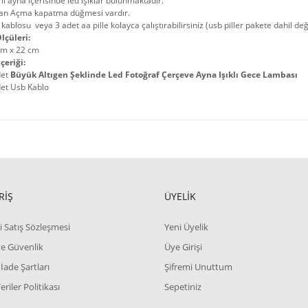
rli ayna içerisinde led ışıklar bulunmaktadır.
an Açma kapatma düğmesi vardır.
kablosu veya 3 adet aa pille kolayca çalıştırabilirsiniz (usb piller pakete dahil deği
lçüleri:
cm x 22 cm
çeriği:
det
Büyük
Altıgen Şeklinde Led Fotoğraf Çerçeve Ayna Işıklı Gece Lambası
det Usb Kablo
RİŞ
ÜYELİK
i Satış Sözleşmesi
Yeni Üyelik
 ve Güvenlik
Üye Girişi
 İade Şartları
Şifremi Unuttum
Veriler Politikası
Sepetiniz