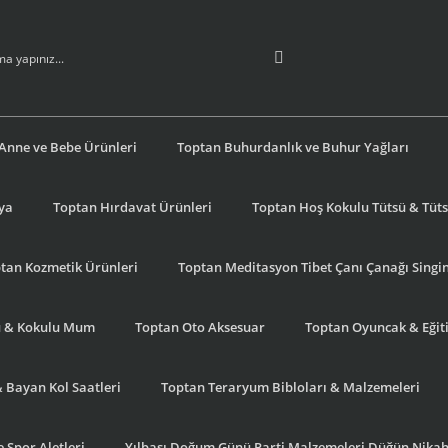
Anne ve Bebe Ürünleri
Toptan Buhurdanlık ve Buhur Yağları
şya
Toptan Hırdavat Ürünleri
Toptan Hoş Kokulu Tütsü & Tütsü
tan Kozmetik Ürünleri
Toptan Meditasyon Tibet Çanı Çanağı Singi
u & Kokulu Mum
Toptan Oto Aksesuar
Toptan Oyuncak & Eğiti
& Bayan Kol Saatleri
Toptan Teraryum Bibloları & Malzemeleri
 Spor Aletleri
Yılbaşı Doğum Günü Parti Malzemeleri Düğün Nikah