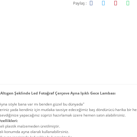
Paylaş :
Altıgen Şeklinde Led Fotoğraf Çerçeve Ayna Işıklı Gece Lambası
Ayna söyle bana var mı benden güzel bu dünyada"
eriniz yada kendiniz için mutlaka tavsiye edeceğimiz baş döndürücü harika bir hediy
sevdiğinize yapacağınız süprizi hazırlamak üzere hemen satın alabilirsiniz.
zellikleri:
teli plastik malzemeden üretilmiştir.
lı konumda ayna olarak kullanabilirsiniz.