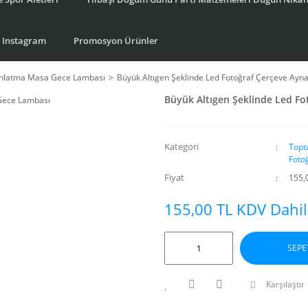
Instagram
Promosyon Ürünler
ınlatma Masa Gece Lambası
Büyük Altıgen Şeklinde Led Fotoğraf Çerçeve Ayna
Büyük Altıgen Şeklinde Led Fo
Kategori
Topt
Foto
Fiyat
155,
155,00 TL KDV Dahil
SEPE
Karşılaştır