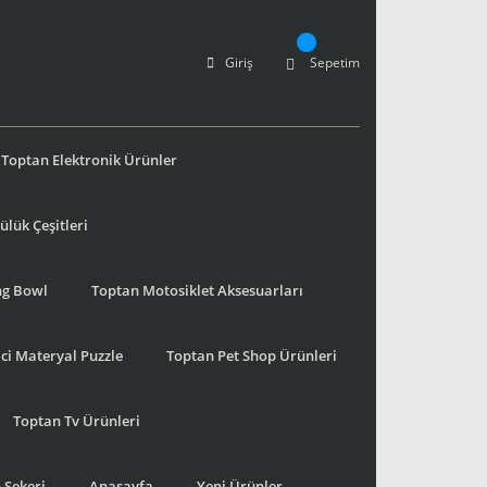
Giriş
Sepetim
Toptan Elektronik Ürünler
lük Çeşitleri
ng Bowl
Toptan Motosiklet Aksesuarları
ci Materyal Puzzle
Toptan Pet Shop Ürünleri
Toptan Tv Ürünleri
 Şekeri
Anasayfa
Yeni Ürünler