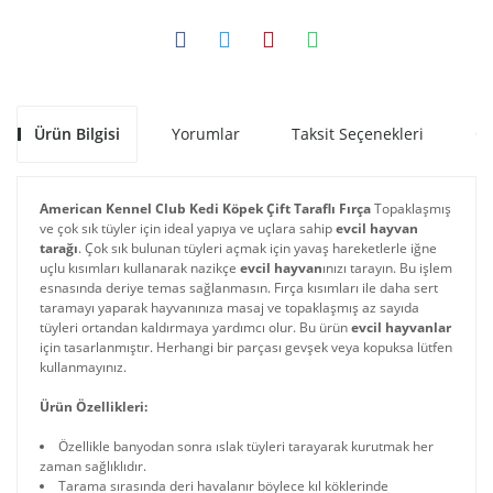
Ürün Bilgisi
Yorumlar
Taksit Seçenekleri
Ön
American Kennel Club Kedi Köpek Çift Taraflı Fırça
Topaklaşmış
ve çok sık tüyler için ideal yapıya ve uçlara sahip
evcil hayvan
tarağı
. Çok sık bulunan tüyleri açmak için yavaş hareketlerle iğne
uçlu kısımları kullanarak nazikçe
evcil hayvan
ınızı tarayın. Bu işlem
esnasında deriye temas sağlanmasın. Fırça kısımları ile daha sert
taramayı yaparak hayvanınıza masaj ve topaklaşmış az sayıda
tüyleri ortandan kaldırmaya yardımcı olur. Bu ürün
evcil hayvanlar
için tasarlanmıştır. Herhangi bir parçası gevşek veya kopuksa lütfen
kullanmayınız.
Ürün Özellikleri:
Özellikle banyodan sonra ıslak tüyleri tarayarak kurutmak her
zaman sağlıklıdır.
Tarama sırasında deri havalanır böylece kıl köklerinde