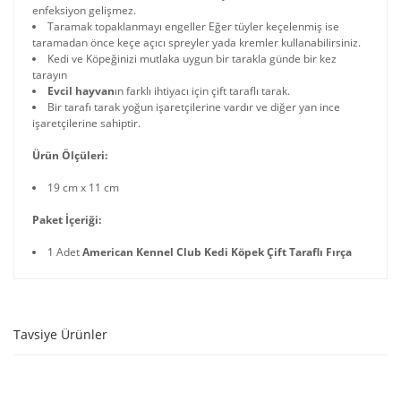
enfeksiyon gelişmez.
Taramak topaklanmayı engeller Eğer tüyler keçelenmiş ise
taramadan önce keçe açıcı spreyler yada kremler kullanabilirsiniz.
Kedi ve Köpeğinizi mutlaka uygun bir tarakla günde bir kez
tarayın
Evcil hayvan
ın farklı ihtiyacı için çift taraflı tarak.
Bir tarafı tarak yoğun işaretçilerine vardır ve diğer yan ince
işaretçilerine sahiptir.
Ürün Ölçüleri:
19 cm x 11 cm
Paket İçeriği:
1 Adet
American Kennel Club Kedi Köpek Çift Taraflı Fırça
Tavsiye Ürünler