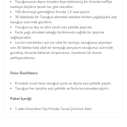
Tavuğunuzun dışını ortadan ikiye bölünmüş bir limonla hafifçe
ovalayın böylece tavuk nar gibi olacaktır.
160 dereceye getirdiğiniz fırında 1,5 saat pişirin
30 dakikada bir Tavuğun altındaki tabakta biriken yağıkaşıkla alıp
tavuğun üzerinde gezdirin.
Tavuğun içi dışı ve dört tarafı eşit şekilde pişecek.
Fazla yağı altındaki tabağa biriktirerek sağlıklı bir pişirme
sağlayacaktır.
Lezzet meraklıları için ise ufak bir tavsiye, tavuğunuz pişmeye
son 30 dakika kala ufak bir tereyağı parçasını tavuğunuz üzerinde
gezdirip, birazda baharat serperseniz, inanılmaz bir lezzet
yaklayacaksınız.
Ürün Özellikleri:
Fırındaki sıcak hava tavuğun içine ve dışına eşit şekilde yayılır.
Tavuğun her tarafını eşit şekilde ve fazla kurutmadan pişirir.
Paket İçeriği:
1 adet Amerikan Tipi Fırında Tavuk Çevirme Aleti