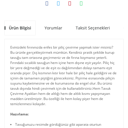
Ürün Bilgisi
Yorumlar
Taksit Seçenekleri
Ön
Evinizdeki fırınınızda enfes bir piliç çevirme yapmak ister misiniz?
Bu ürünle gerçekleştirmek mümkün. Kendiniz pratik şekilde kurup
tavuğu tam ortasına geçirmeniz ve de fırına koymanız yeterli.
Fırındaki sıcaklık tavuğun hem içine hem dışıne eşit yayılır. Piliç hiç
bir yere değmediği ve de eşit ısı dağılımından dolayı tamamı eşit
oranda pişer. Dış kısmının kıtır kıtır hale bir piliç hale geldiğini ve de
içinin de tamamen piştiğini göreceksiniz. Pişirme esnasında piliçin
suyunu kaybetmesine ve de kurumasına da engel olur. Bu ürünü
tavuk dışında hindi çevirmek için de kullanabilirsiniz.Hem Tavuk
Çevirme Ayakları hem de altlığı hem de altlık kısmı yapışmayan
madden üretilmiştir. Bu özelliği ile hem kolay pişer hem de
temizlenmesi kolaydır.
Hazırlama:
Tavuğunuzu resimde gördüğünüz gibi aparata oturtun