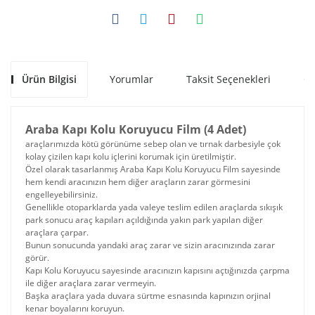
Ürün Bilgisi
Yorumlar
Taksit Seçenekleri
Ön
Araba Kapı Kolu Koruyucu Film (4 Adet)
araçlarımızda kötü görünüme sebep olan ve tırnak darbesiyle çok
kolay çizilen kapı kolu içlerini korumak için üretilmiştir.
Özel olarak tasarlanmış Araba Kapı Kolu Koruyucu Film sayesinde
hem kendi aracınızın hem diğer araçların zarar görmesini
engelleyebilirsiniz.
Genellikle otoparklarda yada valeye teslim edilen araçlarda sıkışık
park sonucu araç kapıları açıldığında yakın park yapılan diğer
araçlara çarpar.
Bunun sonucunda yandaki araç zarar ve sizin aracınızında zarar
görür.
Kapı Kolu Koruyucu sayesinde aracınızın kapısını açtığınızda çarpma
ile diğer araçlara zarar vermeyin.
Başka araçlara yada duvara sürtme esnasında kapınızın orjinal
kenar boyalarını koruyun.