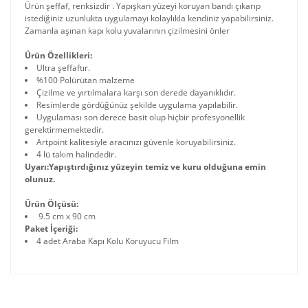
Ürün şeffaf, renksizdir . Yapışkan yüzeyi koruyan bandı çıkarıp
istediğiniz uzunlukta uygulamayı kolaylıkla kendiniz yapabilirsiniz.
Zamanla aşınan kapı kolu yuvalarının çizilmesini önler
Ürün Özellikleri:
Ultra şeffaftır.
%100 Polürütan malzeme
Çizilme ve yırtılmalara karşı son derede dayanıklıdır.
Resimlerde gördüğünüz şekilde uygulama yapılabilir.
Uygulaması son derece basit olup hiçbir profesyonellik
gerektirmemektedir.
Artpoint kalitesiyle aracınızı güvenle koruyabilirsiniz.
4 lü takım halindedir.
Uyarı:Yapıştırdığınız yüzeyin temiz ve kuru olduğuna emin
olunuz.
Ürün Ölçüsü:
9.5 cm x 90 cm
Paket İçeriği:
4 adet Araba Kapı Kolu Koruyucu Film