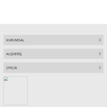
STOKTA YOK
KURUMSAL
ALIŞVERİŞ
ÜYELİK