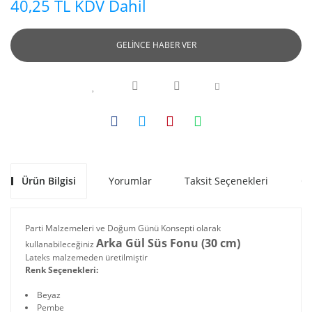
40,25 TL KDV Dahil
GELİNCE HABER VER
Ürün Bilgisi
Yorumlar
Taksit Seçenekleri
Ön
Parti Malzemeleri ve Doğum Günü Konsepti olarak
Arka Gül Süs Fonu (30 cm)
kullanabileceğiniz
Lateks malzemeden üretilmiştir
Renk Seçenekleri:
Beyaz
Pembe