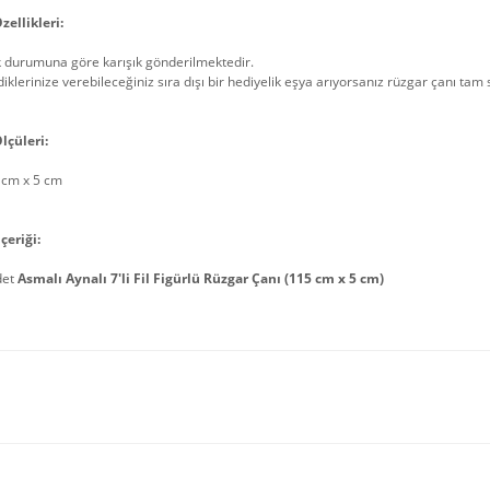
zellikleri:
k durumuna göre karışık gönderilmektedir.
iklerinize verebileceğiniz sıra dışı bir hediyelik eşya arıyorsanız rüzgar çanı tam 
lçüleri:
 cm x 5 cm
çeriği:
det
Asmalı Aynalı 7'li Fil Figürlü Rüzgar Çanı (115 cm x 5 cm)