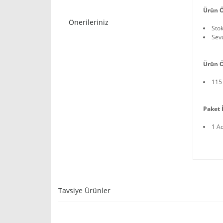
Ürün Ö
Önerileriniz
Sto
Sevd
Ürün Ö
115
Paket İ
1 A
Tavsiye Ürünler