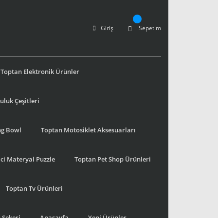
Giriş
Sepetim
Toptan Elektronik Ürünler
lük Çeşitleri
ng Bowl
Toptan Motosiklet Aksesuarları
ci Materyal Puzzle
Toptan Pet Shop Ürünleri
Toptan Tv Ürünleri
 Şekeri
Anasayfa
Yeni Ürünler