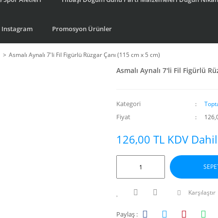
Instagram
Promosyon Ürünler
ı
Asmalı Aynalı 7'li Fil Figürlü Rüzgar Çanı (115 cm x 5 cm)
Asmalı Aynalı 7'li Fil Figürlü R
Kategori
Topt
Fiyat
126,
126,00 TL KDV Dahil
SEPE
Karşılaştır
Paylaş :