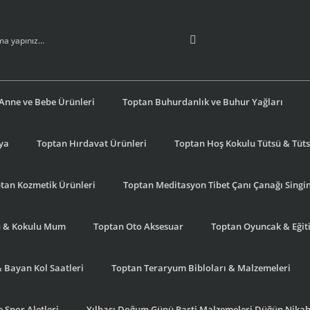
Anne ve Bebe Ürünleri
Toptan Buhurdanlık ve Buhur Yağları
şya
Toptan Hırdavat Ürünleri
Toptan Hoş Kokulu Tütsü & Tütsü
tan Kozmetik Ürünleri
Toptan Meditasyon Tibet Çanı Çanağı Singi
u & Kokulu Mum
Toptan Oto Aksesuar
Toptan Oyuncak & Eğiti
& Bayan Kol Saatleri
Toptan Teraryum Bibloları & Malzemeleri
 Spor Aletleri
Yılbaşı Doğum Günü Parti Malzemeleri Düğün Nikah