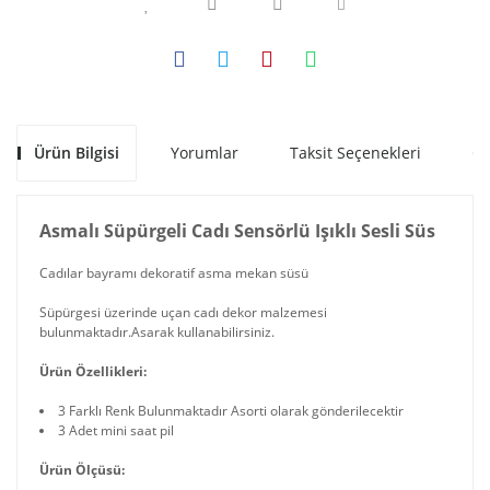
Ürün Bilgisi
Yorumlar
Taksit Seçenekleri
Ön
Asmalı Süpürgeli Cadı Sensörlü Işıklı Sesli Süs
Cadılar bayramı dekoratif asma mekan süsü
Süpürgesi üzerinde uçan cadı dekor malzemesi
bulunmaktadır.Asarak kullanabilirsiniz.
Ürün Özellikleri:
3 Farklı Renk Bulunmaktadır Asorti olarak gönderilecektir
3 Adet mini saat pil
Ürün Ölçüsü: