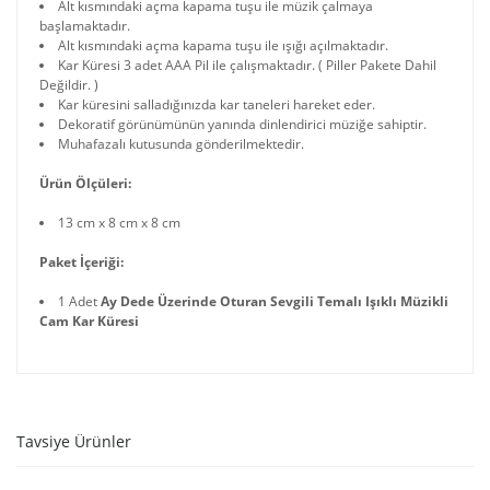
Alt kısmındaki açma kapama tuşu ile müzik çalmaya
başlamaktadır.
Alt kısmındaki açma kapama tuşu ile ışığı açılmaktadır.
Kar Küresi 3 adet AAA Pil ile çalışmaktadır. ( Piller Pakete Dahil
Değildir. )
Kar küresini salladığınızda kar taneleri hareket eder.
Dekoratif görünümünün yanında dinlendirici müziğe sahiptir.
Muhafazalı kutusunda gönderilmektedir.
Ürün Ölçüleri:
13 cm x 8 cm x 8 cm
Paket İçeriği:
1 Adet
Ay Dede Üzerinde Oturan Sevgili Temalı Işıklı Müzikli
Cam Kar Küresi
Tavsiye Ürünler