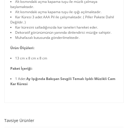
Alt kısmındaki açma kapama tuşu ile müzik çalmaya
başlamaktadır.
Alt kısmındaki açma kapama tuşu ile ışığı açılmaktadır.
Kar Küresi 3 adet AAA Pil ile çalışmaktadır. ( Piller Pakete Dahil
Değildir. )
Kar küresini salladığınızda kar taneleri hareket eder.
Dekoratif görünümünün yanında dinlendirici müziğe sahiptir.
Muhafazalı kutusunda gönderilmektedir.
Ürün Ölçüleri:
13 cm x 8 cm x 8 cm
Paket İçeriği:
1 Adet
Ay Işığında Bakışan Sevgili Temalı Işıklı Müzikli Cam
Kar Küresi
Tavsiye Ürünler