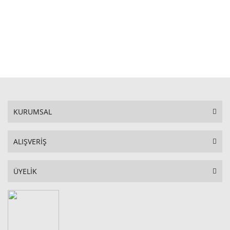
STOKTA YOK
KURUMSAL
ALIŞVERİŞ
ÜYELİK