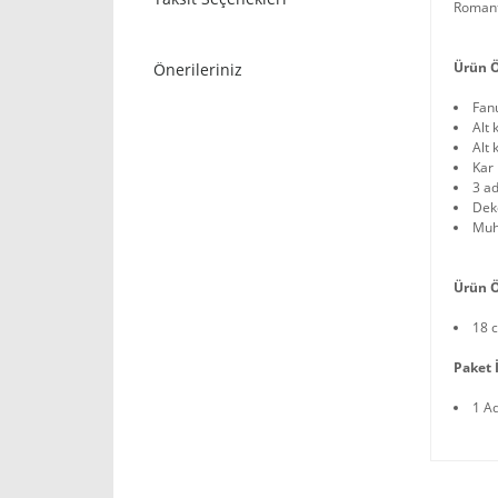
Romanti
Ürün Ö
Önerileriniz
Fan
Alt 
Alt
Kar 
3 ad
Deko
Muh
Ürün Ö
18 c
Paket İ
1 A