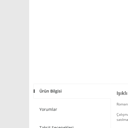
Ürün Bilgisi
Işık
Romanti
Yorumlar
Çalışma
satılma
Taksit Seçenekleri