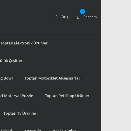
Giriş
Sepetim
Toptan Elektronik Ürünler
lük Çeşitleri
ng Bowl
Toptan Motosiklet Aksesuarları
ci Materyal Puzzle
Toptan Pet Shop Ürünleri
Toptan Tv Ürünleri
 Şekeri
Anasayfa
Yeni Ürünler