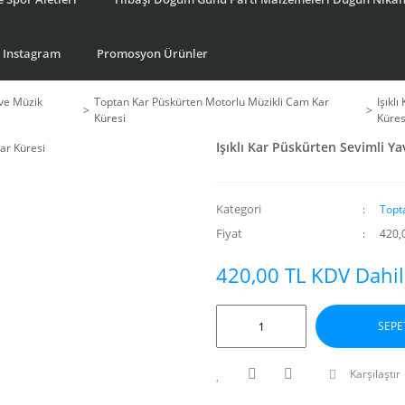
Instagram
Promosyon Ürünler
ve Müzik
Toptan Kar Püskürten Motorlu Müzikli Cam Kar
Işıkl
Küresi
Küres
Işıklı Kar Püskürten Sevimli Y
Kategori
Topt
Fiyat
420,
420,00 TL KDV Dahil
SEPE
Karşılaştır