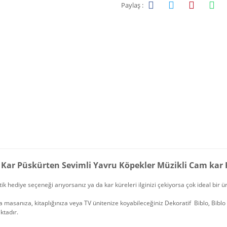
Paylaş :
lı Kar Püskürten Sevimli Yavru Köpekler Müzikli Cam kar
k hediye seçeneği arıyorsanız ya da kar küreleri ilginizi çekiyorsa çok ideal bir 
 masanıza, kitaplığınıza veya TV ünitenize koyabileceğiniz Dekoratif Biblo, Bibl
ktadır.