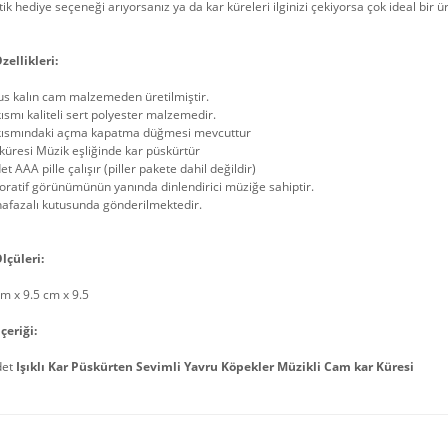
k hediye seçeneği arıyorsanız ya da kar küreleri ilginizi çekiyorsa çok ideal bir ü
zellikleri:
us kalın cam malzemeden üretilmiştir.
kısmı kaliteli sert polyester malzemedir.
 kısmındaki açma kapatma düğmesi mevcuttur
küresi Müzik eşliğinde kar püskürtür
et AAA pille çalışır (piller pakete dahil değildir)
ratif görünümünün yanında dinlendirici müziğe sahiptir.
afazalı kutusunda gönderilmektedir.
lçüleri:
m x 9.5 cm x 9.5
çeriği:
det
Işıklı Kar Püskürten Sevimli Yavru Köpekler Müzikli Cam kar Küresi