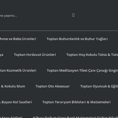
Anne ve Bebe Ürünleri
Toptan Buhurdanlık ve Buhur Yağları
şya
Toptan Hırdavat Ürünleri
Toptan Hoş Kokulu Tütsü & Tütsü
tan Kozmetik Ürünleri
Toptan Meditasyon Tibet Çanı Çanağı Singi
u & Kokulu Mum
Toptan Oto Aksesuar
Toptan Oyuncak & Eğiti
& Bayan Kol Saatleri
Toptan Teraryum Bibloları & Malzemeleri
 Spor Aletleri
Yılbaşı Doğum Günü Parti Malzemeleri Düğün Nikah