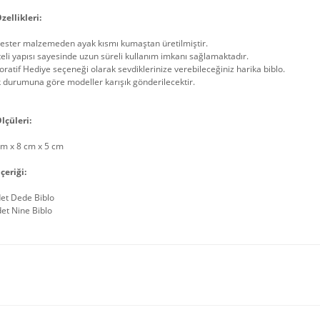
zellikleri:
yester malzemeden ayak kısmı kumaştan üretilmiştir.
teli yapısı sayesinde uzun süreli kullanım imkanı sağlamaktadır.
ratif Hediye seçeneği olarak sevdiklerinize verebileceğiniz harika biblo.
 durumuna göre modeller karışık gönderilecektir.
lçüleri:
cm x 8 cm x 5 cm
çeriği:
det Dede Biblo
et Nine Biblo