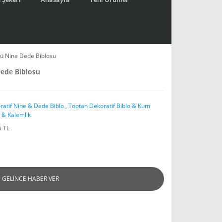
lü Nine Dede Biblosu
Dede Biblosu
ratif Nine & Dede Biblo
,
Toptan Dekoratif Biblo & Kum
i & Kalemlik
5 TL
GELİNCE HABER VER