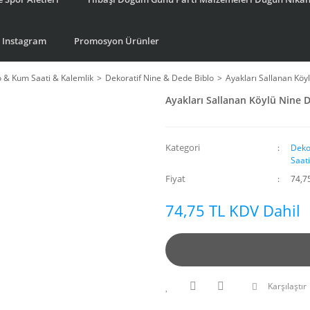
Instagram
Promosyon Ürünler
o & Kum Saati & Kalemlik
Dekoratif Nine & Dede Biblo
Ayakları Sallanan Köy
Ayakları Sallanan Köylü Nine 
Kategori
Deko
Saat
Fiyat
74,7
74,75 TL KDV Dahil
Karşılaştır