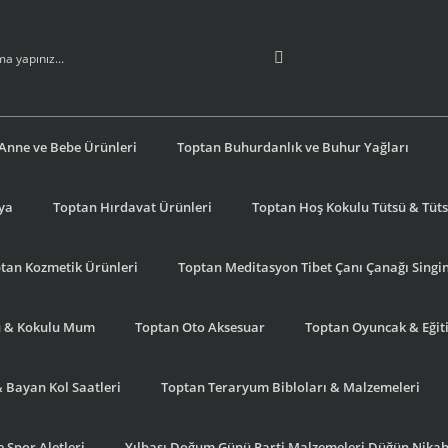
Anne ve Bebe Ürünleri
Toptan Buhurdanlık ve Buhur Yağları
şya
Toptan Hırdavat Ürünleri
Toptan Hoş Kokulu Tütsü & Tütsü
tan Kozmetik Ürünleri
Toptan Meditasyon Tibet Çanı Çanağı Singi
u & Kokulu Mum
Toptan Oto Aksesuar
Toptan Oyuncak & Eğiti
& Bayan Kol Saatleri
Toptan Teraryum Bibloları & Malzemeleri
 Spor Aletleri
Yılbaşı Doğum Günü Parti Malzemeleri Düğün Nikah