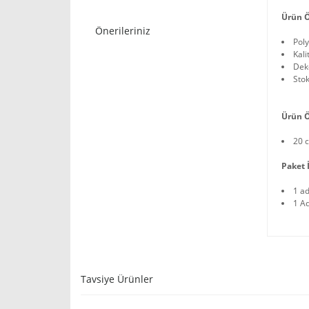
Ürün Ö
Önerileriniz
Pol
Kali
Deko
Stok
Ürün Ö
20 
Paket İ
1 a
1 Ad
Tavsiye Ürünler