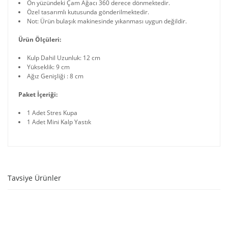
Ön yüzündeki Çam Ağacı 360 derece dönmektedir.
Özel tasarımlı kutusunda gönderilmektedir.
Not: Ürün bulaşık makinesinde yıkanması uygun değildir.
Ürün Ölçüleri:
Kulp Dahil Uzunluk: 12 cm
Yükseklik: 9 cm
Ağız Genişliği : 8 cm
Paket İçeriği:
1 Adet Stres Kupa
1 Adet Mini Kalp Yastık
Tavsiye Ürünler