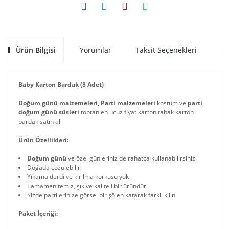
Ürün Bilgisi
Yorumlar
Taksit Seçenekleri
Ön
Baby Karton Bardak (8 Adet)
Doğum günü malzemeleri, Parti malzemeleri
kostüm ve
parti
doğum günü süsleri
toptan en ucuz fiyat karton tabak karton
bardak satın al
Ürün Özellikleri:
Doğum günü
ve özel günleriniz de rahatça kullanabilirsiniz.
Doğada çözülebilir
Yıkama derdi ve kırılma korkusu yok
Tamamen temiz, şık ve kaliteli bir üründür
Sizde partilerinize görsel bir şölen katarak farklı kılın
Paket İçeriği: