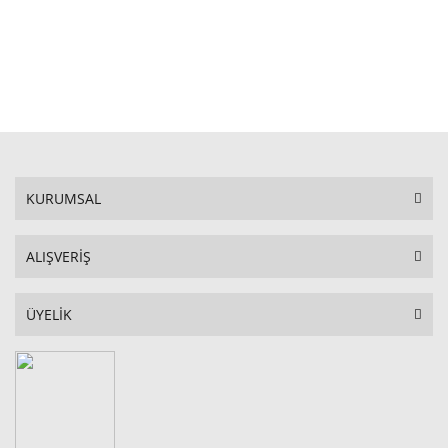
STOKTA YOK
KURUMSAL
ALIŞVERİŞ
ÜYELİK