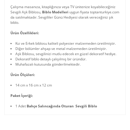
Çalışma masanıza, kitaplığınıza veya TV ünitenize koyabileceğiniz
Sevgili Aşk Biblosu,
Biblo Modelleri
uygun fiyata toptanturkiye.com
da satılmaktadır. Sevgililer Günü Hediyesi olarak vereceğiniz şık
biblo.
Ürün Özellikleri:
Kız ve Erkek biblosu kaliteli polyester malzemeden üretilmiştir.
Diğer bölümler ahşap ve metal malzemeden üretilmiştir.
Aşk Biblosu, sevgilinizi mutlu edecek en güzel dekoratif hediye.
Dekoratif biblo detaylı çalışılmış bir üründür.
Muhafazalı kutusunda gönderilmektedir.
Ürün Ölçüleri:
14 cm x 16 cm x 12 cm
Paket İçeriği:
1 Adet
Bahçe Salıncağında Oturan Sevgili Biblo