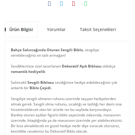
Ürün Bilgisi
Yorumlar
Taksit Seçenekleri
Ön
Bahçe Salıncağında Oturan Sevgili Biblo
, sevgiliye
verebileceğiniz en tatlı armağan!
Sevdiklerinize özel tasarlanan
Dekoratif Aşık Biblosu
oldukça
romantik hediyelik
Salıncaklı
Sevgili Biblosu
sevdiğinize hediye edebileceğiniz çok
anlamlı bir
Biblo Çeşidi
.
Sevgiliye sevgili olmanın ruhunu üzerinde taşıyan hediyelerden
almak gerek. Sevgili olma ruhunu, sıcaklığı ve tatlılığı her daim ona
hissettirebilecek olan bir ürünle ise bu sayfada karşınızdayız.
Bankta oturan aşıklar figürlü biblo sayesinde odasında, masasının
üzerinde, kitaplığında ya da masasının üzerinde yer alabileceksiniz.
Bir kıza alınabilecek en güzel hediye nedir diye soracak olursanız,
kesinlikle cevabımız bu Dekoratif Biblo olacak.