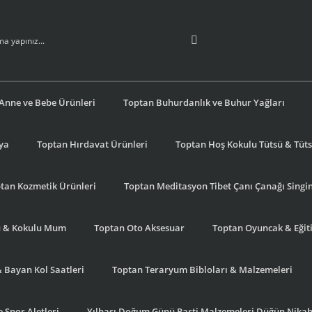
Anne ve Bebe Ürünleri
Toptan Buhurdanlık ve Buhur Yağları
şya
Toptan Hırdavat Ürünleri
Toptan Hoş Kokulu Tütsü & Tütsü
tan Kozmetik Ürünleri
Toptan Meditasyon Tibet Çanı Çanağı Singi
u & Kokulu Mum
Toptan Oto Aksesuar
Toptan Oyuncak & Eğiti
& Bayan Kol Saatleri
Toptan Teraryum Bibloları & Malzemeleri
 Spor Aletleri
Yılbaşı Doğum Günü Parti Malzemeleri Düğün Nikah