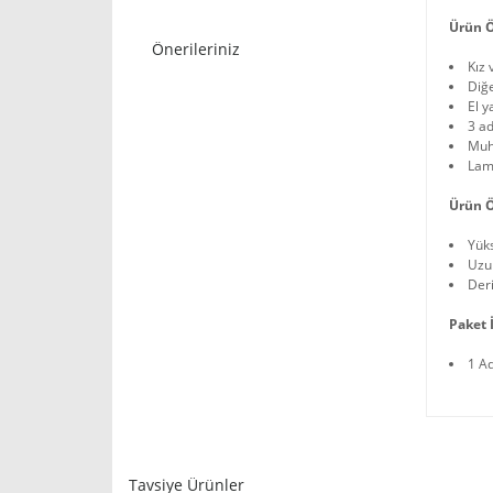
Ürün Ö
Önerileriniz
Kız 
Diğ
El y
3 ad
Muh
Lamb
Ürün Ö
Yüks
Uzu
Deri
Paket İ
1 A
Tavsiye Ürünler