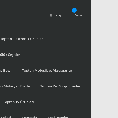
Giriş
Sepetim
Toptan Elektronik Ürünler
lük Çeşitleri
ng Bowl
Toptan Motosiklet Aksesuarları
ci Materyal Puzzle
Toptan Pet Shop Ürünleri
Toptan Tv Ürünleri
 Şekeri
Anasayfa
Yeni Ürünler