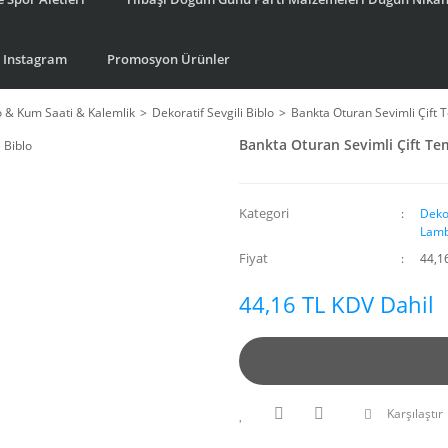
Instagram
Promosyon Ürünler
o & Kum Saati & Kalemlik
Dekoratif Sevgili Biblo
Bankta Oturan Sevimli Çift T
Bankta Oturan Sevimli Çift Tem
Kategori
Dekor
Lamb
Fiyat
44,1
44,16 TL KDV Dahil
Karşılaştır