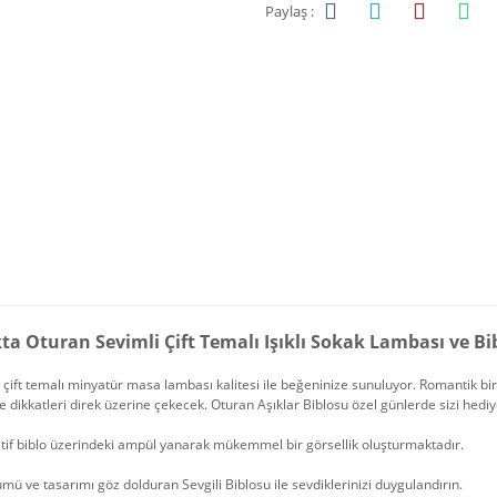
Paylaş :
ta Oturan Sevimli Çift Temalı Işıklı Sokak Lambası ve Bi
 çift temalı minyatür masa lambası kalitesi ile beğeninize sunuluyor. Romantik bir g
e dikkatleri direk üzerine çekecek. Oturan Aşıklar Biblosu özel günlerde sizi hedi
tif biblo üzerindeki ampül yanarak mükemmel bir görsellik oluşturmaktadır.
ü ve tasarımı göz dolduran Sevgili Biblosu ile sevdiklerinizi duygulandırın.