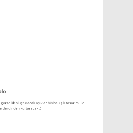
blo
örsellik oluşturacak aşıklar biblosu şık tasarımı ile
ye derdinden kurtaracak :)