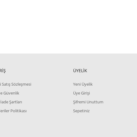
RİŞ
ÜYELİK
i Satış Sözleşmesi
Yeni Üyelik
 ve Güvenlik
Üye Girişi
 İade Şartları
Şifremi Unuttum
Veriler Politikası
Sepetiniz