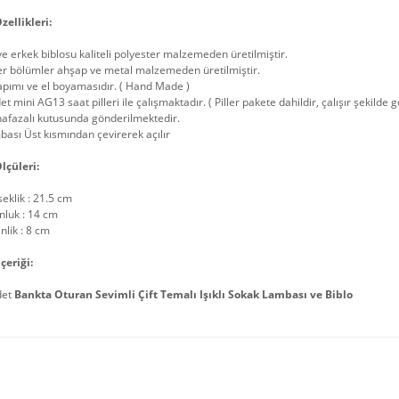
zellikleri:
ve erkek biblosu kaliteli polyester malzemeden üretilmiştir.
er bölümler ahşap ve metal malzemeden üretilmiştir.
apımı ve el boyamasıdır. ( Hand Made )
et mini AG13 saat pilleri ile çalışmaktadır. ( Piller pakete dahildir, çalışır şekilde
afazalı kutusunda gönderilmektedir.
ası Üst kısmından çevirerek açılır
lçüleri:
eklik : 21.5 cm
nluk : 14 cm
nlik : 8 cm
çeriği:
det
Bankta Oturan Sevimli Çift Temalı Işıklı Sokak Lambası ve Biblo