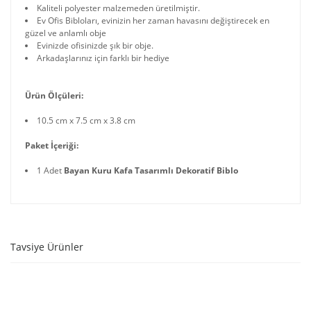
Kaliteli polyester malzemeden üretilmiştir.
Ev Ofis Bibloları, evinizin her zaman havasını değiştirecek en
güzel ve anlamlı obje
Evinizde ofisinizde şık bir obje.
Arkadaşlarınız için farklı bir hediye
Ürün Ölçüleri:
10.5 cm x 7.5 cm x 3.8 cm
Paket İçeriği:
1 Adet
Bayan Kuru Kafa Tasarımlı Dekoratif Biblo
Tavsiye Ürünler