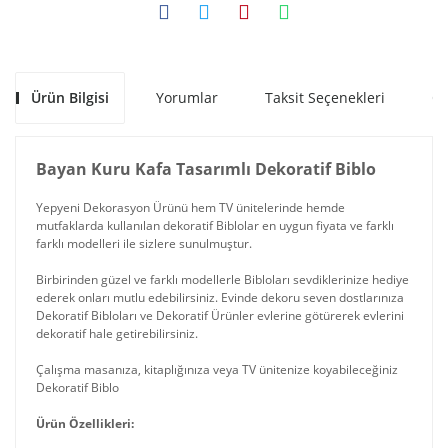
Ürün Bilgisi
Yorumlar
Taksit Seçenekleri
Ön
Bayan Kuru Kafa Tasarımlı Dekoratif Biblo
Yepyeni Dekorasyon Ürünü hem TV ünitelerinde hemde
mutfaklarda kullanılan dekoratif Biblolar en uygun fiyata ve farklı
farklı modelleri ile sizlere sunulmuştur.
Birbirinden güzel ve farklı modellerle Bibloları sevdiklerinize hediye
ederek onları mutlu edebilirsiniz. Evinde dekoru seven dostlarınıza
Dekoratif Bibloları ve Dekoratif Ürünler evlerine götürerek evlerini
dekoratif hale getirebilirsiniz.
Çalışma masanıza, kitaplığınıza veya TV ünitenize koyabileceğiniz
Dekoratif Biblo
Ürün Özellikleri: