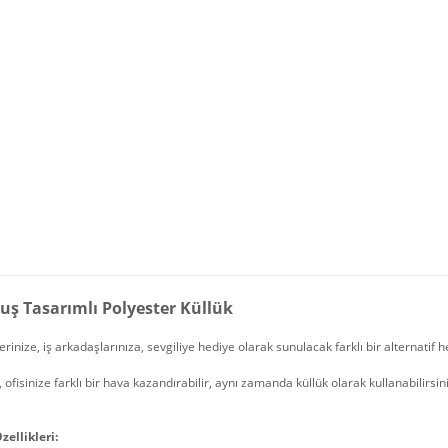
uş Tasarımlı Polyester Küllük
erinize, iş arkadaşlarınıza, sevgiliye hediye olarak sunulacak farklı bir alternatif h
, ofisinize farklı bir hava kazandırabilir, aynı zamanda küllük olarak kullanabilirsin
zellikleri: