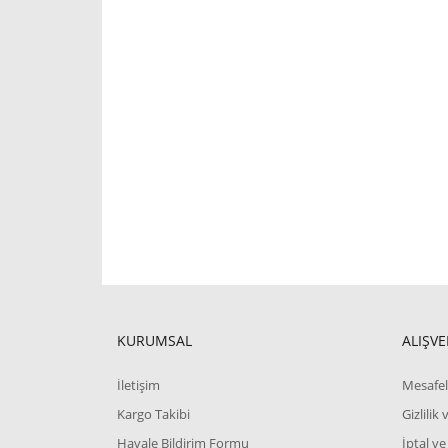
KURUMSAL
ALIŞVE
İletişim
Mesafel
Kargo Takibi
Gizlilik
Havale Bildirim Formu
İptal ve