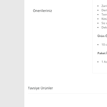
Zar
Deri
Önerileriniz
Temi
Kötü
Siz 
Deko
Ürün Ö
10 
Paket İ
1 A
Tavsiye Ürünler