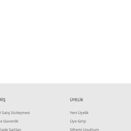
RİŞ
ÜYELİK
i Satış Sözleşmesi
Yeni Üyelik
 ve Güvenlik
Üye Girişi
 İade Şartları
Şifremi Unuttum