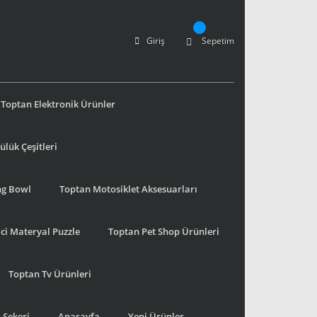
Giriş
Sepetim
Toptan Elektronik Ürünler
lük Çeşitleri
ng Bowl
Toptan Motosiklet Aksesuarları
ci Materyal Puzzle
Toptan Pet Shop Ürünleri
Toptan Tv Ürünleri
 Şekeri
Anasayfa
Yeni Ürünler