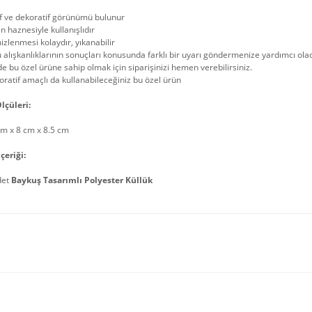
if ve dekoratif görünümü bulunur
n haznesiyle kullanışlıdır
zlenmesi kolaydır, yıkanabilir
 alışkanlıklarının sonuçları konusunda farklı bir uyarı göndermenize yardımcı ola
de bu özel ürüne sahip olmak için siparişinizi hemen verebilirsiniz.
ratif amaçlı da kullanabileceğiniz bu özel ürün
lçüleri:
cm x 8 cm x 8.5 cm
çeriği:
det
Baykuş Tasarımlı Polyester Küllük