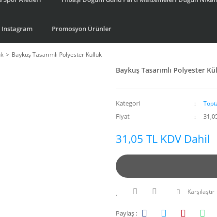
Instagram
Promosyon Ürünler
ük
Baykuş Tasarımlı Polyester Küllük
Baykuş Tasarımlı Polyester Kü
Kategori
Topt
Fiyat
31,0
31,05 TL KDV Dahil
Karşılaştır
Paylaş :