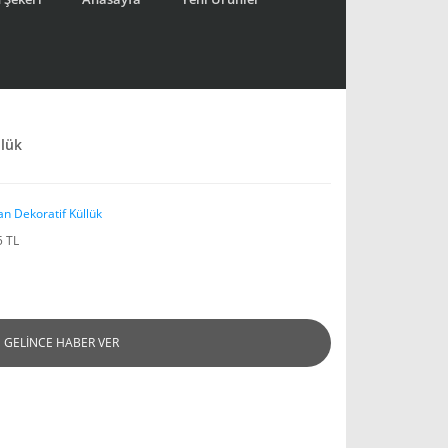
llük
an Dekoratif Küllük
5 TL
GELİNCE HABER VER