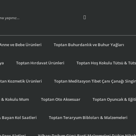
Anne ve Bebe Ürünleri
Toptan Buhurdanlık ve Buhur Yağları
şya
Toptan Hırdavat Ürünleri
Toptan Hoş Kokulu Tütsü & Tütsü
tan Kozmetik Ürünleri
Toptan Meditasyon Tibet Çanı Çanağı Singi
u & Kokulu Mum
Toptan Oto Aksesuar
Toptan Oyuncak & Eğiti
& Bayan Kol Saatleri
Toptan Teraryum Bibloları & Malzemeleri
 Spor Aletleri
Yılbaşı Doğum Günü Parti Malzemeleri Düğün Nikah