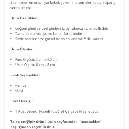
Sitemizden en ucuz fiyat bebek şekeri malzemeleri toptan sipariş
verebilirsiniz.
Ürün Özellikleri:
Doğum günü ve özel günleriniz de rahatça kullanabilirsiniz.
Tamamen temiz, şık ve kaliteli bir üründür
Sizde partilerinize görsel bir şölen katarak farklı katarn
Ürün Ölçüleri:
Foto Ölçüsü: 5 cm x 4.5 cm
Ürün Ölçüsü 8 cm x 8 cm
Renk Seçenekleri:
Pembe
Mavi
Paket İçeriği:
1 Adet Bebekli Pusetli Fotoğraf Çerçeve Magnet Süs
Talep ettiğiniz ürünü ürün sayfasındaki ''seçenekler''
başlığından seçebilirsiniz