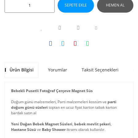
SEPETE EKLE
HEMEN AL
Ürün Bilgisi
Yorumlar
Taksit Seçenekleri
Ön
Bebekli Pusetli Fotoğraf Çerçeve Magnet Süs
Doğum günü malzemeleri, Parti malzemeleri kostüm ve
parti
doğum günü süsleri
toptan en ucuz fiyat karton tabak karton
bardak satın al
Yeni Doğan Bebek Magnet Süsleri
,
bebek mevlit şekeri
,
Hastane Süsü
ve
Baby Shower
ikramı olarak kullanılır.