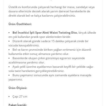
Üstelik ev konforunda çalışarak herhangi bir masa, sandalye veya
duvara ellerinizle destek alarak yarım dairesel hareketlerle de
direkt olarak bel ve kalça kaslarını çalıştırabilirsiniz.
Ürün Özellikleri:
Bel İnceltici İpli Spor Aleti Waist Twisting Disc
, birçok ülkede
en çok kullanılan pratik spor aletlerinden biridir.
Düzenli olarak günde sadece 15 dakika çalışarak zinde bir
vücuda kavuşabilirsiniz.
Bel ve karın çevresinde biriken yağları eritmeniz için düzenli
kullanımla etkin sonuç almanıza yardımcı olur.
Basenlerde oluşan çirkin görüntüyü egzersiz sayesinde
azaltılmasına yardımcı olur.
Ayak şekli üzerine ayaklarınızı basarak keyifli bir şekilde sağa-
sola twist hareketini gerçekleştirebilirsiniz.
Bunu yapmanız sonucunda aynı zamanda ayaklara masajda
yaparsınız.
Ürün Ölçüsü:
Çap: 27 cm
Paket İçeriği: