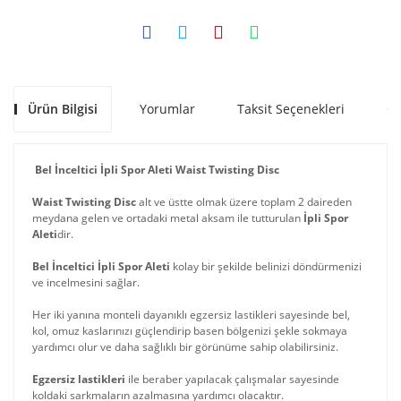
Ürün Bilgisi
Yorumlar
Taksit Seçenekleri
Ön
Bel İnceltici İpli Spor Aleti Waist Twisting Disc
Waist Twisting Disc
alt ve üstte olmak üzere toplam 2 daireden
meydana gelen ve ortadaki metal aksam ile tutturulan
İpli Spor
Aleti
dir.
Bel İnceltici İpli Spor Aleti
kolay bir şekilde belinizi döndürmenizi
ve incelmesini sağlar.
Her iki yanına monteli dayanıklı egzersiz lastikleri sayesinde bel,
kol, omuz kaslarınızı güçlendirip basen bölgenizi şekle sokmaya
yardımcı olur ve daha sağlıklı bir görünüme sahip olabilirsiniz.
Egzersiz lastikleri
ile beraber yapılacak çalışmalar sayesinde
koldaki sarkmaların azalmasına yardımcı olacaktır.