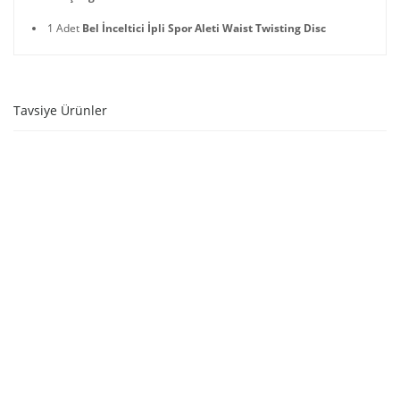
1 Adet
Bel İnceltici İpli Spor Aleti Waist Twisting Disc
Tavsiye Ürünler