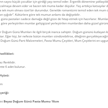
n sayısı küçük çocuklar için girdiği yaşı temsil eder. Ergenlik dönemine yaklaş
azalmaya devam eder ve bazen tek muma kadar düşülür. Yaş arttıkça katsayılar de
a tek mum olması özel bir durumdur. Genelde romantizmi temsil eden tek mum dins
n ışığıdır”. Kültürlere göre tek mumun anlamı da değişebilir.
ünü pastaları sadece damağa değil göze de hitap etmek için hazırlanır. Mumların
göre yerleştirilen mumlar gelişigüzel yerleştirilen mumlardan daha güzel görünü
r Doğum Günü Mumları ile ilgili birçok inanca sahiptir. Doğum gününü kutlayan k
utar. Eğer kişi, bir nefeste bütün mumları söndürebilirse, dileğinin gerçekleşeceğini
Doğum Günü Parti Malzemeleri, Pasta Mumu Çeşitleri, Mum Çeşitlerini en uygun f
zellikleri:
z Renklidir.
tte 6 adet bulunur.
lçüsü:
cm
çeriği:
det
Beyaz Doğum Günü Pasta Mumu 16cm