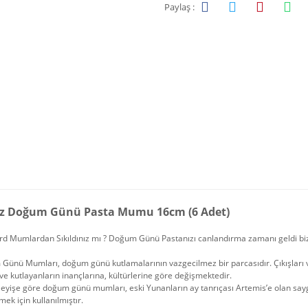
Paylaş :
z Doğum Günü Pasta Mumu 16cm (6 Adet)
rd Mumlardan Sıkıldınız mı ? Doğum Günü Pastanızı canlandırma zamanı geldi bi
ünü Mumları, doğum günü kutlamalarının vazgecilmez bir parcasıdır. Çıkışları ve
ve kutlayanların inançlarına, kültürlerine göre değişmektedir.
leyişe göre doğum günü mumları, eski Yunanların ay tanrıçası Artemis’e olan saygı
ek için kullanılmıştır.