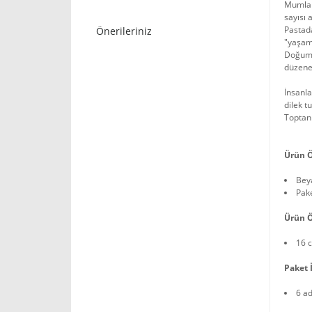
Mumları
sayısı 
Pastad
Önerileriniz
"yaşamı
Doğum g
düzene 
İnsanla
dilek t
Toptan 
Ürün Ö
Beya
Pake
Ürün Ö
16 
Paket İ
6 a