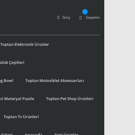
Giriş
Sepetim
Toptan Elektronik Ürünler
lük Çeşitleri
ng Bowl
Toptan Motosiklet Aksesuarları
ci Materyal Puzzle
Toptan Pet Shop Ürünleri
Toptan Tv Ürünleri
 Şekeri
Anasayfa
Yeni Ürünler