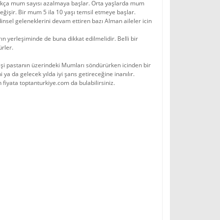
ıldıkça mum sayısı azalmaya başlar. Orta yaşlarda mum
ğişir. Bir mum 5 ila 10 yaşı temsil etmeye başlar.
el geleneklerini devam ettiren bazı Alman aileler icin
 yerleşiminde de buna dikkat edilmelidir. Belli bir
rler.
işi pastanın üzerindeki Mumları söndürürken icinden bir
 ya da gelecek yılda iyi şans getireceğine inanılır.
iyata toptanturkiye.com da bulabilirsiniz.