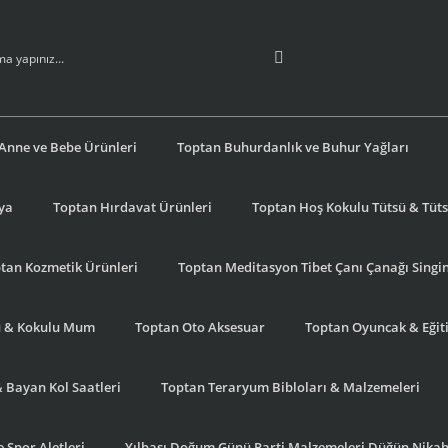
Anne ve Bebe Ürünleri
Toptan Buhurdanlık ve Buhur Yağları
şya
Toptan Hırdavat Ürünleri
Toptan Hoş Kokulu Tütsü & Tütsü
tan Kozmetik Ürünleri
Toptan Meditasyon Tibet Çanı Çanağı Singi
u & Kokulu Mum
Toptan Oto Aksesuar
Toptan Oyuncak & Eğiti
& Bayan Kol Saatleri
Toptan Teraryum Bibloları & Malzemeleri
 Spor Aletleri
Yılbaşı Doğum Günü Parti Malzemeleri Düğün Nikah