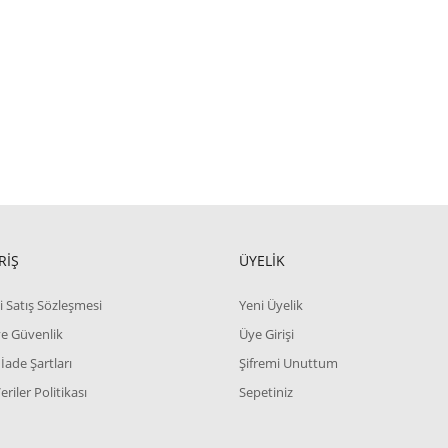
RİŞ
ÜYELİK
i Satış Sözleşmesi
Yeni Üyelik
 ve Güvenlik
Üye Girişi
 İade Şartları
Şifremi Unuttum
Veriler Politikası
Sepetiniz