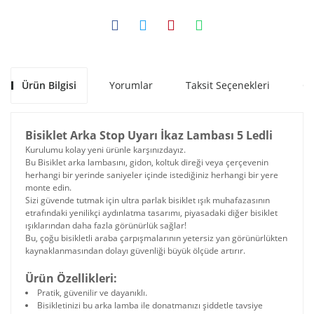
Ürün Bilgisi
Yorumlar
Taksit Seçenekleri
Ön
Bisiklet Arka Stop Uyarı İkaz Lambası 5 Ledli
Kurulumu kolay yeni ürünle karşınızdayız.
Bu Bisiklet arka lambasını, gidon, koltuk direği veya çerçevenin
herhangi bir yerinde saniyeler içinde istediğiniz herhangi bir yere
monte edin.
Sizi güvende tutmak için ultra parlak bisiklet ışık muhafazasının
etrafındaki yenilikçi aydınlatma tasarımı, piyasadaki diğer bisiklet
ışıklarından daha fazla görünürlük sağlar!
Bu, çoğu bisikletli araba çarpışmalarının yetersiz yan görünürlükten
kaynaklanmasından dolayı güvenliği büyük ölçüde artırır.
Ürün Özellikleri:
Pratik, güvenilir ve dayanıklı.
Bisikletinizi bu arka lamba ile donatmanızı şiddetle tavsiye