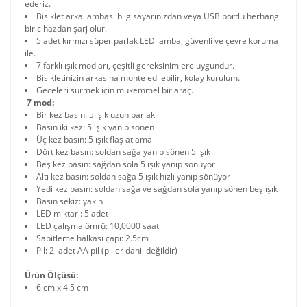
ederiz.
Bisiklet arka lambası bilgisayarınızdan veya USB portlu herhangi
bir cihazdan şarj olur.
5 adet kırmızı süper parlak LED lamba, güvenli ve çevre koruma
ile.
7 farklı ışık modları, çeşitli gereksinimlere uygundur.
Bisikletinizin arkasına monte edilebilir, kolay kurulum.
Geceleri sürmek için mükemmel bir araç.
7 mod:
Bir kez basın: 5 ışık uzun parlak
Basın iki kez: 5 ışık yanıp sönen
Üç kez basın: 5 ışık flaş atlama
Dört kez basın: soldan sağa yanıp sönen 5 ışık
Beş kez basın: sağdan sola 5 ışık yanıp sönüyor
Altı kez basın: soldan sağa 5 ışık hızlı yanıp sönüyor
Yedi kez basın: soldan sağa ve sağdan sola yanıp sönen beş ışık
Basın sekiz: yakın
LED miktarı: 5 adet
LED çalışma ömrü: 10,0000 saat
Sabitleme halkası çapı: 2.5cm
Pil: 2 adet AA pil (piller dahil değildir)
Ürün Ölçüsü:
6 cm x 4.5 cm