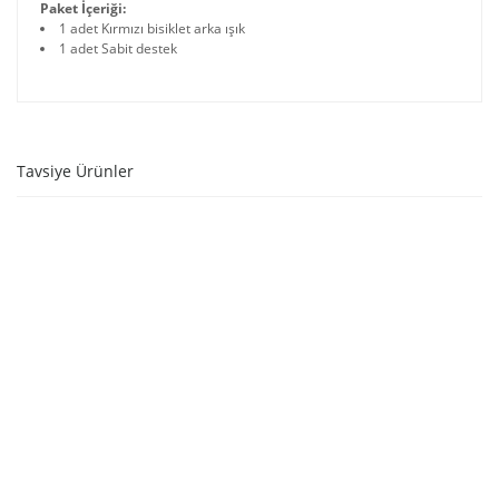
Paket İçeriği:
1 adet Kırmızı bisiklet arka ışık
1 adet Sabit destek
Tavsiye Ürünler