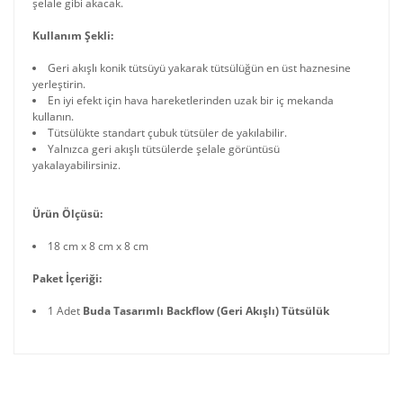
şelale gibi akacak.
Kullanım Şekli:
Geri akışlı konik tütsüyü yakarak tütsülüğün en üst haznesine
yerleştirin.
En iyi efekt için hava hareketlerinden uzak bir iç mekanda
kullanın.
Tütsülükte standart çubuk tütsüler de yakılabilir.
Yalnızca geri akışlı tütsülerde şelale görüntüsü
yakalayabilirsiniz.
Ürün Ölçüsü:
18 cm x 8 cm x 8 cm
Paket İçeriği:
1 Adet
Buda Tasarımlı Backflow (Geri Akışlı) Tütsülük