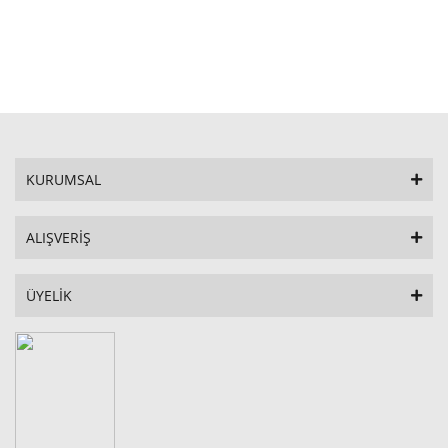
STOKTA YOK
KURUMSAL
ALIŞVERİŞ
ÜYELİK