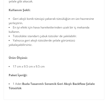
şelale gibi akacak.
Kullanım Şekli:
Geri akışlı konik tütsüyü yakarak tütsülüğün en üst haznesine
yerleştirin.
En iyi efekt için hava hareketlerinden uzak bir iç mekanda
kullanın.
Tütsülükte standart çubuk tütsüler de yakılabilir.
Yalnızca geri akışlı tütsülerde şelale görüntüsü
yakalayabilirsiniz.
Ürün Ölçüsü:
17 cm x 9.5 cm x 9.5 cm
Paket İçeriği:
1 Adet
Buda Tasarımlı Seramik Geri Akışlı Backflow Şelale
Tütsülük