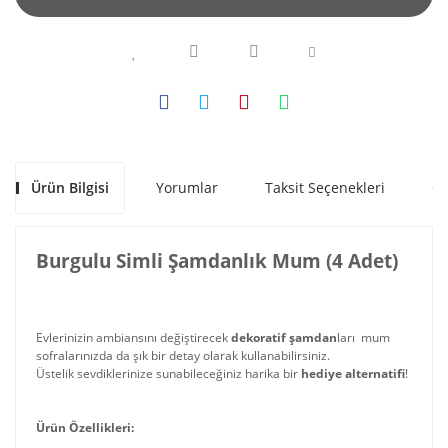
Ürün Bilgisi
Yorumlar
Taksit Seçenekleri
Ön
Burgulu Simli Şamdanlık Mum (4 Adet)
Evlerinizin ambiansını değiştirecek
dekoratif şamdan
ları mum
sofralarınızda da şık bir detay olarak kullanabilirsiniz.
Üstelik sevdiklerinize sunabileceğiniz harika bir
hediye alternatifi
!
Ürün Özellikleri: