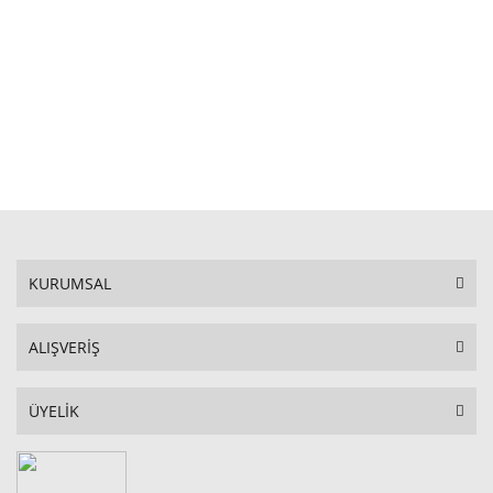
STOKTA YOK
KURUMSAL
ALIŞVERİŞ
ÜYELİK