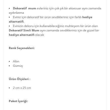
Dekoratif mum
evleriniz için çok şık bir aksesuar aynı zamanda
aydınlatma
Eviniz için dekoratif bir ürün sevdikleriniz için farklı
hediye
altarnatifi
.
Evinizin dekoru için kullanabileceğiniz muhteşem bir ürün olan
Dekoratif Simli Mum
aynı zamanda sevdikleriniz için de güzel bir
hediye alternatifi
olacak
Renk Seçenekleri:
Altın
Gümüş
Ürün Ölçüleri :
2 cm x 25 cm
Paket İçeriği: