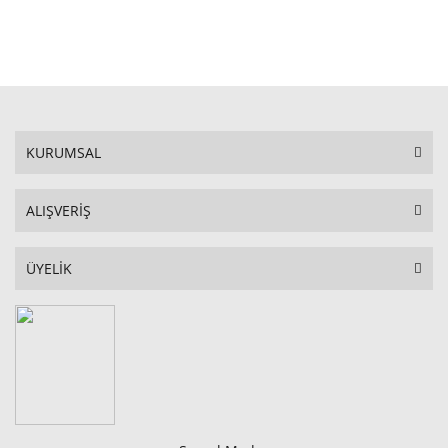
STOKTA YOK
KURUMSAL
ALIŞVERİŞ
ÜYELİK