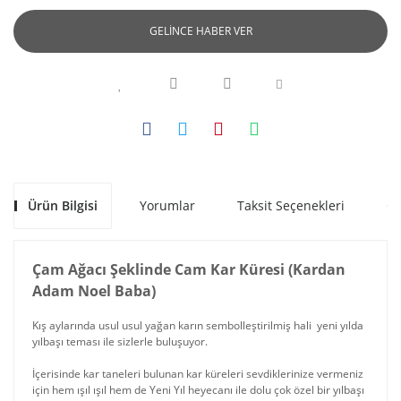
GELİNCE HABER VER
Ürün Bilgisi
Yorumlar
Taksit Seçenekleri
Ön
Çam Ağacı Şeklinde Cam Kar Küresi (Kardan
Adam Noel Baba)
Kış aylarında usul usul yağan karın sembolleştirilmiş hali yeni yılda
yılbaşı teması ile sizlerle buluşuyor.
İçerisinde kar taneleri bulunan kar küreleri sevdiklerinize vermeniz
için hem ışıl ışıl hem de Yeni Yıl heyecanı ile dolu çok özel bir yılbaşı