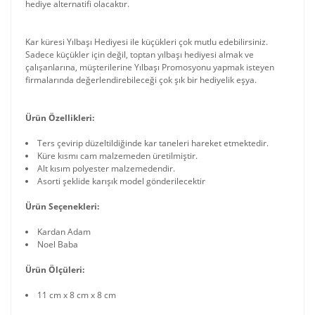
hediye alternatifi olacaktır.
Kar küresi Yılbaşı Hediyesi ile küçükleri çok mutlu edebilirsiniz.
Sadece küçükler için değil, toptan yılbaşı hediyesi almak ve
çalışanlarına, müşterilerine Yılbaşı Promosyonu yapmak isteyen
firmalarında değerlendirebileceği çok şık bir hediyelik eşya.
Ürün Özellikleri:
Ters çevirip düzeltildiğinde kar taneleri hareket etmektedir.
Küre kısmı cam malzemeden üretilmiştir.
Alt kısım polyester malzemedendir.
Asorti şeklide karışık model gönderilecektir
Ürün Seçenekleri:
Kardan Adam
Noel Baba
Ürün Ölçüleri:
11 cm x 8 cm x 8 cm