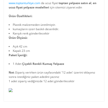
www.toptanturkiye.com
da ucuz fiyat
toptan yelpaze satın al
,
en
ucuz fiyat yelpaze modelleri
için sitemizi ziyaret edin
Ürün Özellikleri:
Plastik malzemeden üretilmiştir.
kumaşların üzeri baskılı desenlidir.
Karışık renk gönderilecektir
Ürün Ölçüsü:
Açık 42 cm
Kapalı 23 cm
Paket İçeriği:
1 Adet
Çiçekli Renkli Kumaş Yelpaze
Not :
Sipariş verirken ürün sayfasındaki '12 adet' üzerini tıklayınız
sonra istediğiniz paket adedini yazınız
1 adet sipariş vediğinizde 12 adet gönderilecektir