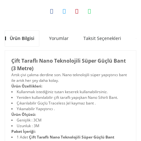
Ürün Bilgisi
Yorumlar
Taksit Seçenekleri
Ön
Çift Taraflı Nano Teknolojili Süper Güçlü Bant
(3 Metre)
Artık çivi çakma derdine son. Nano teknolojili süper yapıştırıcı bant
ile artık her şey daha kolay.
Ürün Özellikleri:
Kullanmak istediğiniz tutarı keserek kullanabilirsiniz.
Yeniden kullanılabilir çift taraflı yapışkan Nano Sihirli Bant.
Çıkarılabilir Güçlü Traceless Jel kaymaz bant .
Yıkanabilir Yapıştırıcı .
Ürün Ölçüsü:
Genişlik : 3CM
Uzunluk : 3M
Paket İçeriği:
1 Adet
Çift Taraflı Nano Teknolojili Süper Güçlü Bant